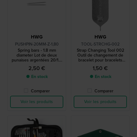
HWG
HWG
PUSHPIN-20MM-Z-1,80
TOOL-STRCHG-002
Spring bars - 1.8 mm
Strap Changing Tool 002
diameter Lot de deux
Outil de changement de
punaises argentées 20/1.8
bracelet pour bracelets
mm
Swatch
2,50 €
1,50 €
● En stock
● En stock
Comparer
Comparer
Voir les produits
Voir les produits