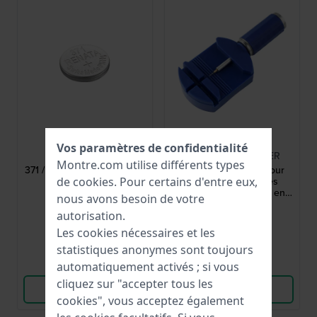
Renata
HWG
Vos paramètres de confidentialité
R371
TOOL-LINKREMOVER
Montre.com utilise différents types
371 / SR920SW / SG6 / AG6
Link remover Outil pour
enlever les liens des
de
cookies
. Pour certains d'entre eux,
bracelets en métal et en
nous avons besoin de votre
plastique
5,00 €
3,95 €
autorisation.
● En stock
● En stock
Les cookies nécessaires et les
statistiques anonymes sont toujours
Comparer
Comparer
automatiquement activés ; si vous
cliquez sur "accepter tous les
Voir les produits
Voir les produits
cookies", vous acceptez également