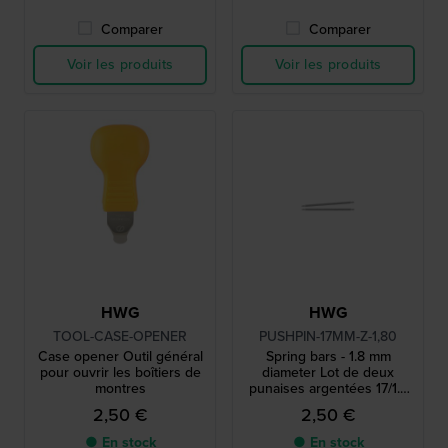
Comparer
Comparer
Voir les produits
Voir les produits
HWG
HWG
TOOL-CASE-OPENER
PUSHPIN-17MM-Z-1,80
Case opener Outil général
Spring bars - 1.8 mm
pour ouvrir les boîtiers de
diameter Lot de deux
montres
punaises argentées 17/1.8
mm
2,50 €
2,50 €
● En stock
● En stock