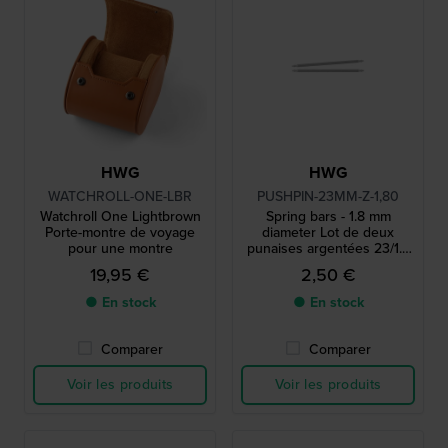
HWG
HWG
WATCHROLL-ONE-LBR
PUSHPIN-23MM-Z-1,80
Watchroll One Lightbrown
Spring bars - 1.8 mm
Porte-montre de voyage
diameter Lot de deux
pour une montre
punaises argentées 23/1.8
mm
19,95 €
2,50 €
● En stock
● En stock
Comparer
Comparer
Voir les produits
Voir les produits