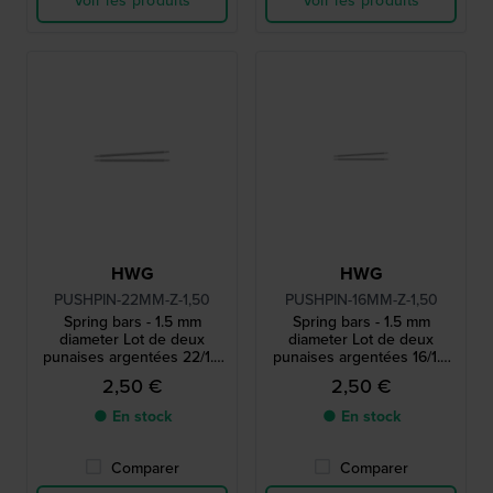
Voir les produits
Voir les produits
HWG
HWG
PUSHPIN-22MM-Z-1,50
PUSHPIN-16MM-Z-1,50
Spring bars - 1.5 mm
Spring bars - 1.5 mm
diameter Lot de deux
diameter Lot de deux
punaises argentées 22/1.5
punaises argentées 16/1.5
mm
mm
2,50 €
2,50 €
● En stock
● En stock
Comparer
Comparer