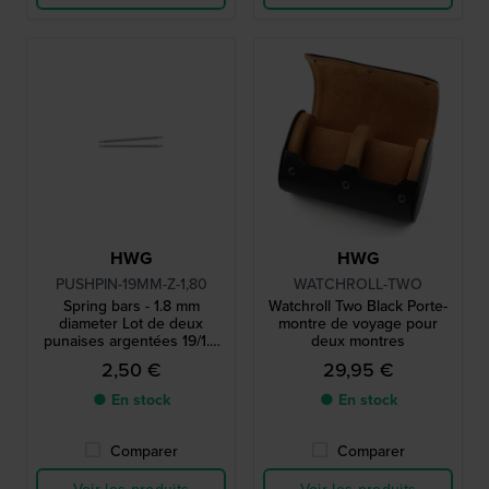
HWG
HWG
PUSHPIN-19MM-Z-1,80
WATCHROLL-TWO
Spring bars - 1.8 mm
Watchroll Two Black Porte-
diameter Lot de deux
montre de voyage pour
punaises argentées 19/1.8
deux montres
mm
2,50 €
29,95 €
● En stock
● En stock
Comparer
Comparer