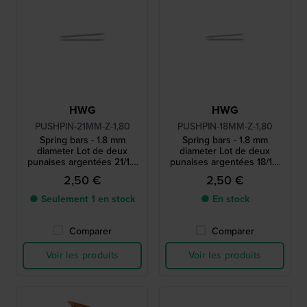
HWG
HWG
PUSHPIN-21MM-Z-1,80
PUSHPIN-18MM-Z-1,80
Spring bars - 1.8 mm
Spring bars - 1.8 mm
diameter Lot de deux
diameter Lot de deux
punaises argentées 21/1.8
punaises argentées 18/1.8
mm
mm
2,50 €
2,50 €
● Seulement 1 en stock
● En stock
Comparer
Comparer
Voir les produits
Voir les produits