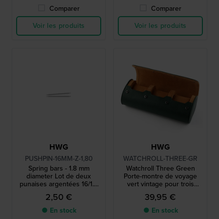
Comparer
Comparer
Voir les produits
Voir les produits
HWG
HWG
PUSHPIN-16MM-Z-1,80
WATCHROLL-THREE-GR
Spring bars - 1.8 mm
Watchroll Three Green
diameter Lot de deux
Porte-montre de voyage
punaises argentées 16/1.8
vert vintage pour trois
mm
montres
2,50 €
39,95 €
● En stock
● En stock