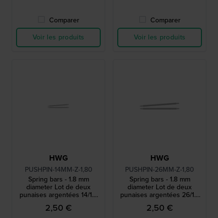
Comparer
Comparer
Voir les produits
Voir les produits
HWG
HWG
PUSHPIN-14MM-Z-1,80
PUSHPIN-26MM-Z-1,80
Spring bars - 1.8 mm
Spring bars - 1.8 mm
diameter Lot de deux
diameter Lot de deux
punaises argentées 14/1.8
punaises argentées 26/1.8
mm
mm
2,50 €
2,50 €