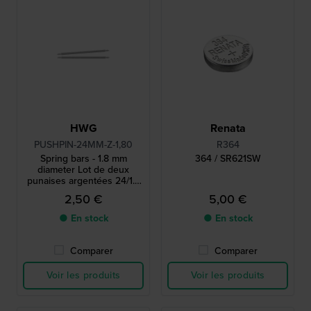
HWG
Renata
PUSHPIN-24MM-Z-1,80
R364
Spring bars - 1.8 mm
364 / SR621SW
diameter Lot de deux
punaises argentées 24/1.8
mm
2,50 €
5,00 €
● En stock
● En stock
Comparer
Comparer
Voir les produits
Voir les produits