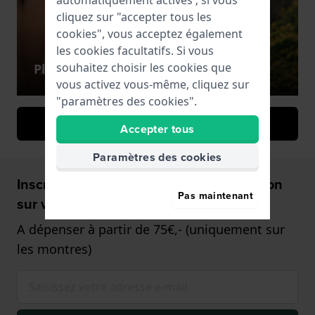
automatiquement activés ; si vous
cliquez sur "accepter tous les
cookies", vous acceptez également
les cookies facultatifs. Si vous
souhaitez choisir les cookies que
Plongeur
Plein air
vous activez vous-même, cliquez sur
"paramètres des cookies".
Tous les styles de montres
Accepter tous
Paramètres des cookies
Inscrivez-vous et recevez 5€ de réduction
Pas maintenant
sur votre Montre!
A dépenser à partir de 75€,- (uniquement sur
les montres)