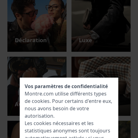
Déclaration
Luxe
Vos paramètres de confidentialité
Montre.com utilise différents types
de
cookies
. Pour certains d'entre eux,
Aviateur
Retro
nous avons besoin de votre
autorisation.
Les cookies nécessaires et les
statistiques anonymes sont toujours