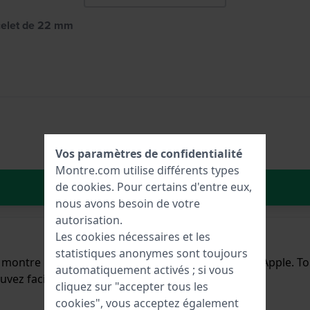
acelet de 22 mm
Vos paramètres de confidentialité
Montre.com utilise différents types
Dans le Panier
de
cookies
. Pour certains d'entre eux,
nous avons besoin de votre
autorisation.
Les cookies nécessaires et les
statistiques anonymes sont toujours
montre universel peut être attaché à une montre Apple. Tout
automatiquement activés ; si vous
vez facilement le fixer au boîtier de la montre.
cliquez sur "accepter tous les
cookies", vous acceptez également