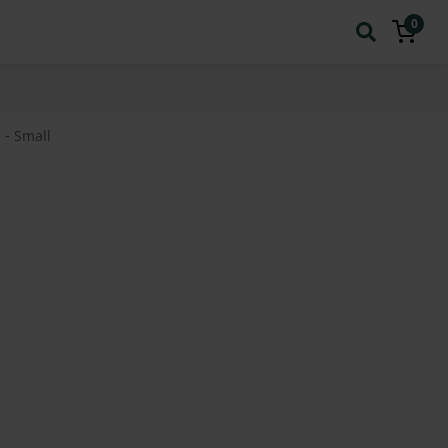
0
 - Small