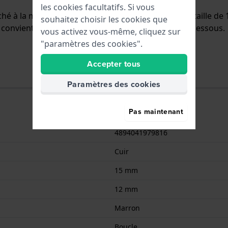
les cookies facultatifs. Si vous
aché à la montre au moyen de vis. Le bracelet a une taille 
souhaitez choisir les cookies que
elet convient uniquement aux montres énumérées ci-dessous.
vous activez vous-même, cliquez sur
"paramètres des cookies".
Accepter tous
Paramètres des cookies
Pas maintenant
4894041979816
Cuir
15 mm
12 mm
Marron
Boucle