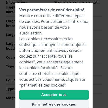
Informations
Stainless steel bracelet with
supplémentaires (texte
ceramic inserts
Vos paramètres de confidentialité
libre)
Montre.com utilise différents types
Largeur de la patte (du
20 mm
de
cookies
. Pour certains d'entre eux,
bracelet)
nous avons besoin de votre
autorisation.
Largeur entre Corne
20 mm
Les cookies nécessaires et les
Largeur de bande à la
16 mm
statistiques anonymes sont toujours
boucle
automatiquement activés ; si vous
cliquez sur "accepter tous les
Couleur du bracelet
Noir
cookies", vous acceptez également
Type de fermoir
Boucle déployante avec
les cookies facultatifs. Si vous
boutons poussoirs
souhaitez choisir les cookies que
vous activez vous-même, cliquez sur
Couleur de fermoir
Argent
"paramètres des cookies".
Type de montage
Vis
Accepter tous
Monture droite
Non
Paramètres des cookies