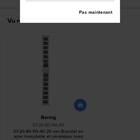
Pas maintenant
Vu récemment
Bering
SY-20-80-110-40
SY-20-80-110-40 20 mm Bracelet en
acier inoxydable et céramique noire