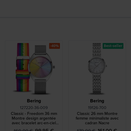
-40%
Best-seller
Bering
Bering
127220-36-009
19126-700
Classic - Freedom 36 mm
Classic 26 mm Montre
Montre design argentée
femme minimaliste avec
avec bracelet arc-en-ciel
cadran Nacre
supplémentaire
99,95 €
161,00 €
169,00 €
179,00 €