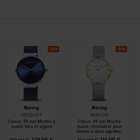
-30%
-30%
Bering
Bering
14539-307
14134-010
Classic 39 mm Montre à
Classic 34 mm Montre
quartz bleu et argent
quartz minimaliste pour
femme à deux aiguilles.
129,95 €
114,95 €
189,00 €
169,00 €