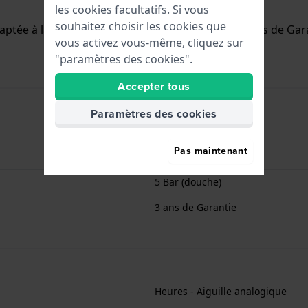
les cookies facultatifs. Si vous
souhaitez choisir les cookies que
aptée à la douche. La montre est livrée avec la 3 ans de Gar
vous activez vous-même, cliquez sur
"paramètres des cookies".
Accepter tous
Paramètres des cookies
5710718284221
Pas maintenant
31 mm
5 Bar (douche)
3 ans de Garantie
Heures - Aiguille analogique