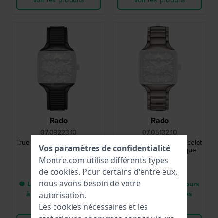
Voir les produits
Voir les produits
Rado
Rado
07.09223.10
07.05132.10
True Square 19 mm Bracelet
True Square 19 mm Bracelet
Vos paramètres de confidentialité
Caoutchouc Noir
à maillons en céramique
grise
Montre.com utilise différents types
540,00 €
1 008,00 €
de
cookies
. Pour certains d'entre eux,
nous avons besoin de votre
● Livraison entre 6 jours
● Livraison entre 6 jours
à 12 jours ouvrables
à 12 jours ouvrables
autorisation.
Les cookies nécessaires et les
Comparer
Comparer