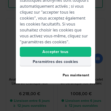
statistiques anonymes sont toujours
Voir les produits
Voir les produits
automatiquement activés ; si vous
cliquez sur "accepter tous les
cookies", vous acceptez également
les cookies facultatifs. Si vous
souhaitez choisir les cookies que
vous activez vous-même, cliquez sur
"paramètres des cookies".
Accepter tous
Paramètres des cookies
Rado
Rado
07.05112.10
07.05054.10
Pas maintenant
Anatom 24 mm Bracelet de
True Square 19 mm Bracelet
Liens en Cramique Noir
en céramique noir et blanc
6 218,00 €
1 008,00 €
● Livraison entre 6 jours
● Livraison entre 6 jours
à 12 jours ouvrables
à 12 jours ouvrables