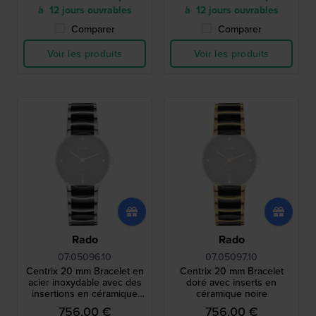
à 12 jours ouvrables
à 12 jours ouvrables
Comparer
Comparer
Voir les produits
Voir les produits
Rado
Rado
07.05096.10
07.05097.10
Centrix 20 mm Bracelet en
Centrix 20 mm Bracelet
acier inoxydable avec des
doré avec inserts en
insertions en céramique
céramique noire
noir
756,00 €
756,00 €