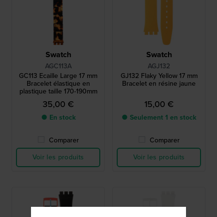
Swatch
Swatch
AGC113A
AGJ132
GC113 Ecaille Large 17 mm
GJ132 Flaky Yellow 17 mm
Bracelet élastique en
Bracelet en résine jaune
plastique taille 170-190mm
35,00 €
15,00 €
● En stock
● Seulement 1 en stock
Comparer
Comparer
Voir les produits
Voir les produits