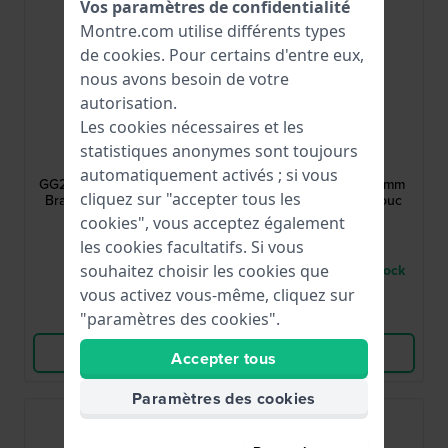
Vos paramètres de confidentialité
Montre.com utilise différents types
de
cookies
. Pour certains d'entre eux,
nous avons besoin de votre
autorisation.
Les cookies nécessaires et les
Swatch
Swatch
statistiques anonymes sont toujours
AGG211
AGW151O
automatiquement activés ; si vous
GG211 Powder Turn 17 mm
GW151 Just White 17 mm
cliquez sur "accepter tous les
Bracelet en résine noire
Bracelet en caoutchouc
brillante
silicone blanc
cookies", vous acceptez également
15,00 €
30,00 €
les cookies facultatifs. Si vous
● En stock
● Seulement 1 en stock
souhaitez choisir les cookies que
vous activez vous-même, cliquez sur
Comparer
Comparer
"paramètres des cookies".
Voir les produits
Voir les produits
Accepter tous
Paramètres des cookies