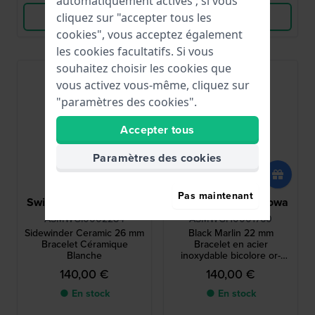
automatiquement activés ; si vous
Voir les produits
Voir les produits
cliquez sur "accepter tous les
cookies", vous acceptez également
les cookies facultatifs. Si vous
souhaitez choisir les cookies que
vous activez vous-même, cliquez sur
"paramètres des cookies".
Accepter tous
Paramètres des cookies
Pas maintenant
Swiss Military Hanowa
Swiss Military Hanowa
ASMWGI0002284
ASMWGH0001760
Sidewinder Ceramic 26 mm
Black Marlin 22 mm
Bracelet Céramique
Bracelet en acier
Blanche
inoxydable bicolore or-
argent
140,00 €
140,00 €
● En stock
● En stock