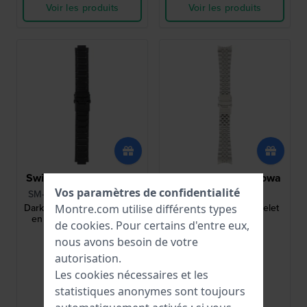
Voir les produits
Voir les produits
Swiss Military Hanowa
Swiss Military Hanowa
Vos paramètres de confidentialité
SM-BA-SMWGG0003530
ASMWGL0002101
Dark Matter 21 mm Bracelet
Diligenter 21 mm Bracelet
Montre.com utilise différents types
en acier inoxydable noir
acier Inoxydable
de
cookies
. Pour certains d'entre eux,
nous avons besoin de votre
140,00 €
141,00 €
autorisation.
● En stock
● En stock
Les cookies nécessaires et les
statistiques anonymes sont toujours
Comparer
Comparer