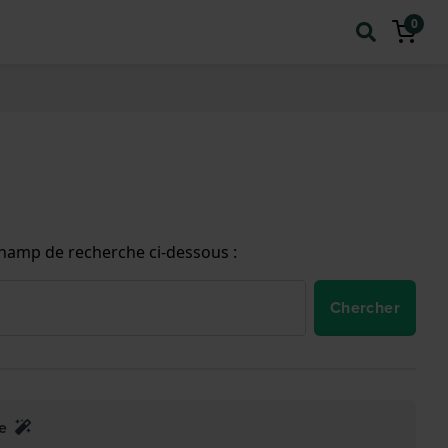
0
champ de recherche ci-dessous :
Chercher
e