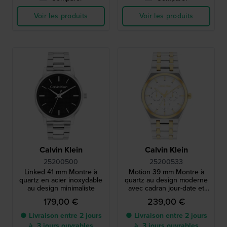
Voir les produits
Voir les produits
Calvin Klein
Calvin Klein
25200500
25200533
Linked 41 mm Montre à
Motion 39 mm Montre à
quartz en acier inoxydable
quartz au design moderne
au design minimaliste
avec cadran jour-date et
24h
179,00 €
239,00 €
● Livraison entre 2 jours
● Livraison entre 2 jours
à 3 jours ouvrables
à 3 jours ouvrables