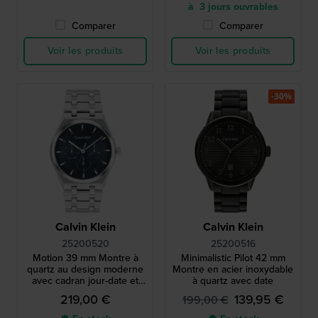
à 3 jours ouvrables
Comparer
Comparer
Voir les produits
Voir les produits
-30%
Calvin Klein
Calvin Klein
25200520
25200516
Motion 39 mm Montre à
Minimalistic Pilot 42 mm
quartz au design moderne
Montre en acier inoxydable
avec cadran jour-date et
à quartz avec date
24h
219,00 €
139,95 €
199,00 €