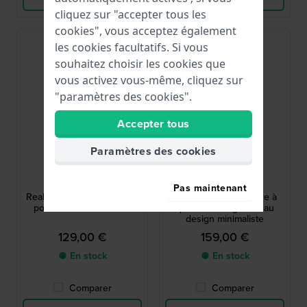
cliquez sur "accepter tous les
cookies", vous acceptez également
les cookies facultatifs. Si vous
souhaitez choisir les cookies que
vous activez vous-même, cliquez sur
"paramètres des cookies".
Accepter tous
Paramètres des cookies
Calvin Klein
Calvin Klein
25200548
25200531
Pas maintenant
Real 42 mm Montre quartz
Dapper 24 mm Montre à
pour hommes en acier.
quartz rectangulaire au
design minimaliste
129,00 €
159,00 €
● En stock
● En stock
Comparer
Comparer