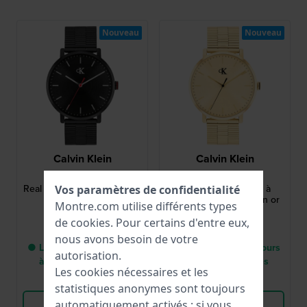
Nouveau
Nouveau
Calvin Klein
Calvin Klein
25200550
25200549
Real 42 mm Montre homme
Real 42 mm Montre à
Vos paramètres de confidentialité
à quartz noire
quartz pour homme en or
Montre.com utilise différents types
de
cookies
. Pour certains d'entre eux,
149,00 €
149,00 €
nous avons besoin de votre
● Livraison entre 2 jours
● Livraison entre 2 jours
autorisation.
à 3 jours ouvrables
à 3 jours ouvrables
Les cookies nécessaires et les
Comparer
Comparer
statistiques anonymes sont toujours
Voir les produits
Voir les produits
automatiquement activés ; si vous