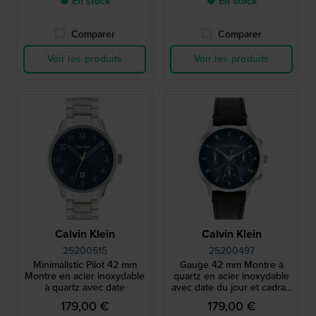
● En stock
● En stock
Comparer
Comparer
Voir les produits
Voir les produits
Calvin Klein
Calvin Klein
25200515
25200497
Minimalistic Pilot 42 mm
Gauge 42 mm Montre à
Montre en acier inoxydable
quartz en acier inoxydable
à quartz avec date
avec date du jour et cadran
24h
179,00 €
179,00 €