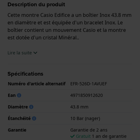
Description du produit
Cette montre Casio Edifice a un boîtier Inox 43.8 mm
en diamètre et est équipée d'un bracelet Inox. Le
boîtier contient un mouvement Casio et la montre
est dotée d'un cristal Minéral..
La montre est 10 ATM. Cela signifie que la montre
Lire la suite
est adaptée à la natation. La montre est livrée avec la
Garantie de 2 ans.
Spécifications
.
Numéro d'article alternatif
EFR-526D-1AVUEF
Ean
4971850912620
Diamètre
43.8 mm
Étanchéité
10 Bar (nager)
Garantie
Garantie de 2 ans
Gratuit
1 an de garantie