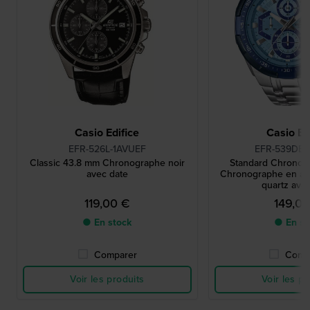
Casio Edifice
Casio Ed
EFR-526L-1AVUEF
EFR-539DE-
Classic 43.8 mm Chronographe noir
Standard Chronog
avec date
Chronographe en aci
quartz avec
119,00 €
149,0
● En stock
● En st
Comparer
Comp
Voir les produits
Voir les pr