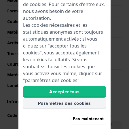
Matériel du boîtier
Acier inoxydable
de
cookies
. Pour certains d'entre eux,
nous avons besoin de votre
Forme du boîtier
Rond
autorisation.
Couleur du boîtier
Argent
Les cookies nécessaires et les
statistiques anonymes sont toujours
Matériau du boîtier arrière
Acier inoxydable
automatiquement activés ; si vous
Arrière de Boitier
Fond de boîtier vissé
cliquez sur "accepter tous les
cookies", vous acceptez également
Trier verre
Minéral
les cookies facultatifs. Si vous
Couronne
Couronne de tirer
souhaitez choisir les cookies que
vous activez vous-même, cliquez sur
Matérielle lunette
Acier inoxydable
"paramètres des cookies".
Lunette tournante
Aucun - Corrigé
Accepter tous
Informations mouvement
Paramètres des cookies
Code Mouvement
5345
(
Voir les spécifications
)
Pas maintenant
Télécharger le manuel