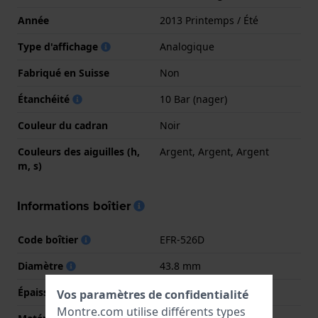
Année
2013 Printemps / Été
Type d'affichage
Analogique
Fabriqué en Suisse
Non
Étanchéité
10 Bar (nager)
Couleur du cadran
Noir
Couleurs des aiguilles (h,
Argent, Argent, Argent
m, s)
Informations boîtier
Code boîtier
EFR-526D
Diamètre
43.8 mm
Épaisseur du boîtier
11.6 mm
Vos paramètres de confidentialité
Montre.com utilise différents types