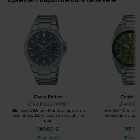
Casio Edifice
Casio Ed
EFR-S108DE-3AVUEF
EFV-160D-
Slim Line 39.9 mm Montre à quartz en
EFV-160 40 mm Mo
acier inoxydable avec verre saphir et
inoxydable à quar
date
149,00 €
99,90
● En stock
● En st