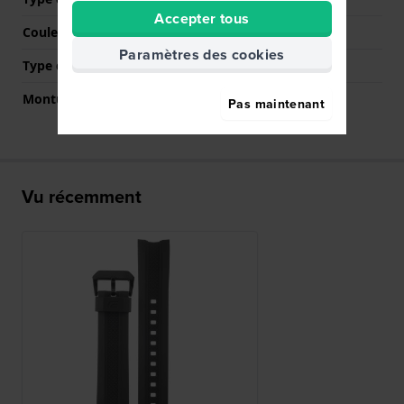
Accepter tous
Couleur de fermoir
Noir
Paramètres des cookies
Type de montage
Épingles à ressort
Monture droite
Non
Pas maintenant
Vu récemment