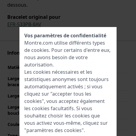
dessous.
Bracelet original pour
EFR-533PB-8AV
Vos paramètres de confidentialité
Montre.com utilise différents types
de
cookies
. Pour certains d'entre eux,
Informations bracelet
nous avons besoin de votre
autorisation.
Matière bracelet
Résine
Les cookies nécessaires et les
Largeur de la patte (du
22 mm
statistiques anonymes sont toujours
bracelet)
automatiquement activés ; si vous
cliquez sur "accepter tous les
Largeur entre Corne
22 mm
cookies", vous acceptez également
Largeur de bande à la
20.5 mm
les cookies facultatifs. Si vous
boucle
souhaitez choisir les cookies que
vous activez vous-même, cliquez sur
Couleur du bracelet
Gris
"paramètres des cookies".
Type de fermoir
Boucle