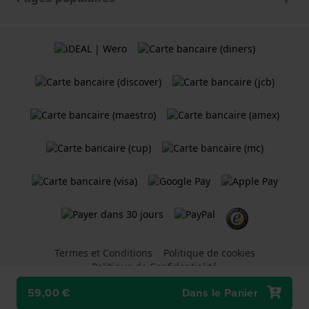
Termes et Conditions
Politique de cookies
Politique de Confidentialité
59,00 €
Dans le Panier
Une boutique en ligne
Holland Watch Group B.V.