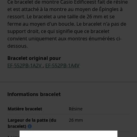
Ce bracelet de montre Casio Edificeest fait de résine
et est attaché à la montre au moyen de Épingles à
ressort. Le bracelet a une taille de 26 mm et se
ferme au moyen d'un boucle. Le bracelet n'a pas de
support droit, ce qui signifie que ce bracelet
convient uniquement aux montres énumérées ci-
dessous.
Bracelet original pour
EF-552PB-1A2V
,
EF-552PB-1A4V
Informations bracelet
Matière bracelet
Résine
Largeur de la patte (du
26 mm
bracelet)