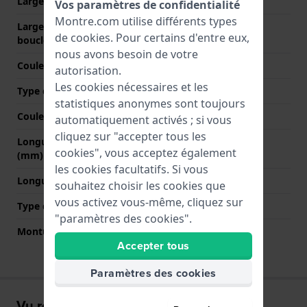
Largeur entre Corne
20 mm
Vos paramètres de confidentialité
Montre.com utilise différents types
Largeur de bande à la
19.5 mm
de
cookies
. Pour certains d'entre eux,
boucle
nous avons besoin de votre
Couleur du bracelet
Noir
autorisation.
Les cookies nécessaires et les
Type de fermoir
Boucle
statistiques anonymes sont toujours
Couleur de fermoir
Noir
automatiquement activés ; si vous
cliquez sur "accepter tous les
Longueur bande à 12h
80 mm
cookies", vous acceptez également
(mm)
les cookies facultatifs. Si vous
Longueur bande à 6h (mm)
145 mm
souhaitez choisir les cookies que
vous activez vous-même, cliquez sur
Type de montage
Épingles à ressort
"paramètres des cookies".
Monture droite
Non
Accepter tous
Paramètres des cookies
Vu récemment