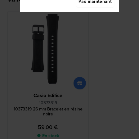
Pas maintenant
Casio Edifice
10373319
10373319 26 mm Bracelet en résine
noire
59,00 €
● En stock