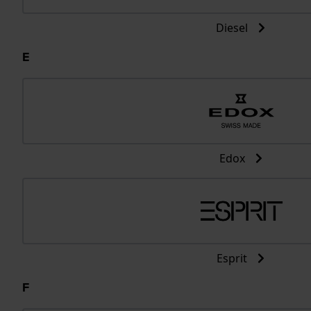
Diesel
E
Edox
Esprit
F