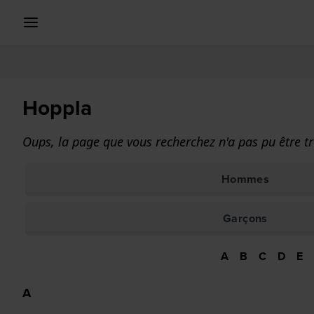
Hoppla
Oups, la page que vous recherchez n'a pas pu être tr
Hommes
Garçons
A
B
C
D
E
A