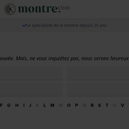
Le spécialiste de la montre depuis 25 ans
ouvée. Mais, ne vous inquiétez pas, nous serons heureux 
F
G
H
I
J
K
L
M
N
O
P
Q
R
S
T
U
V