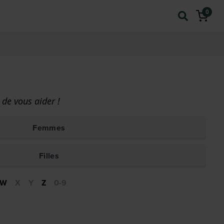
0
de vous aider !
Femmes
Filles
W
X
Y
Z
0-9