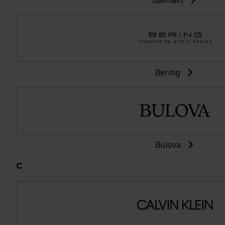
Balmain
Bering
Bulova
C