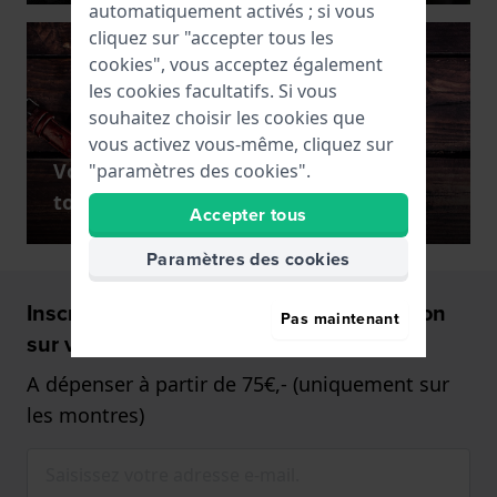
automatiquement activés ; si vous
cliquez sur "accepter tous les
cookies", vous acceptez également
les cookies facultatifs. Si vous
souhaitez choisir les cookies que
vous activez vous-même, cliquez sur
Voir tous les types de montres dans
"paramètres des cookies".
toutes les gammes de prix
Accepter tous
Paramètres des cookies
Inscrivez-vous et recevez 5€ de réduction
Pas maintenant
sur votre Montre!
A dépenser à partir de 75€,- (uniquement sur
les montres)