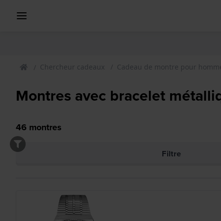
Chercheur cadeaux
Cadeau de montre pour homm
Montres avec bracelet métalli
46
montres
Filtre