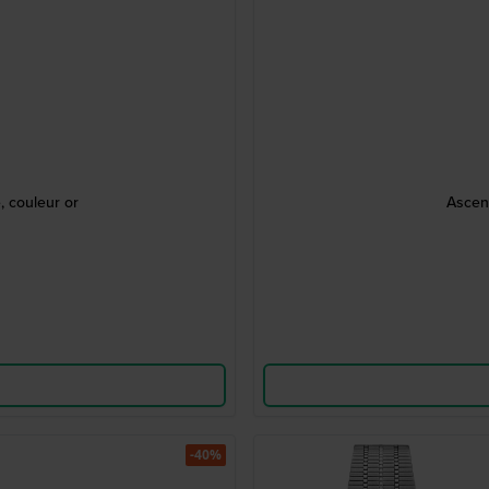
 couleur or
Ascen
-40%