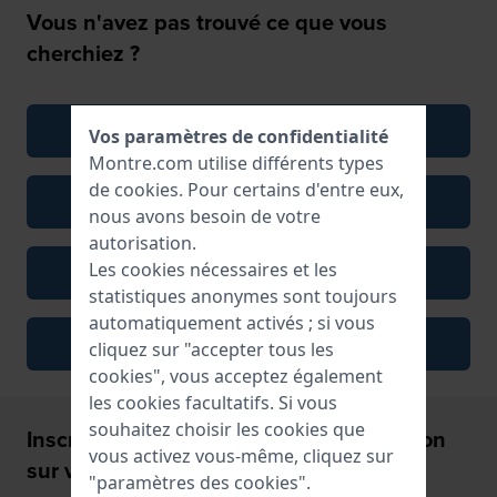
Vous n'avez pas trouvé ce que vous
cherchiez ?
Recommencer
Vos paramètres de confidentialité
Montre.com utilise différents types
de
cookies
. Pour certains d'entre eux,
Voir toutes les montres pour homme
nous avons besoin de votre
autorisation.
Les cookies nécessaires et les
Cartes cadeaux
statistiques anonymes sont toujours
automatiquement activés ; si vous
Accessoires pour montre
cliquez sur "accepter tous les
cookies", vous acceptez également
les cookies facultatifs. Si vous
souhaitez choisir les cookies que
Inscrivez-vous et recevez 5€ de réduction
vous activez vous-même, cliquez sur
sur votre Montre!
"paramètres des cookies".