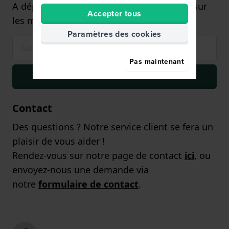
A dépenser à partir de 75€,- (uniquement sur
Accepter tous
les montres)
Paramètres des cookies
Pas maintenant
S'inscrire
Contact
Des questions ? Notre service client se fera un
plaisir de vous aider !
Rendez-vous sur notre page de contact
ici
, ou
envoyez-nous une demande via
notre
formulaire de contact
.