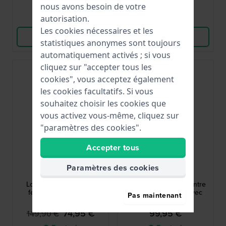
nous avons besoin de votre
autorisation.
Comparer
Comparer
Les cookies nécessaires et les
Voir les produits
Voir les produits
statistiques anonymes sont toujours
automatiquement activés ; si vous
cliquez sur "accepter tous les
-50%
cookies", vous acceptez également
les cookies facultatifs. Si vous
souhaitez choisir les cookies que
vous activez vous-même, cliquez sur
"paramètres des cookies".
Accepter tous
Esprit
Cluse
Paramètres des cookies
ES1L182M1025
CW0101201009
Lorella 28 mm Montre
Boho Chic 38 mm Montre
femme bicolore avec
pour femme en or avec
Pas maintenant
cadran nacre
bracelet en maille
74,95 €
99,95 €
149,90 €