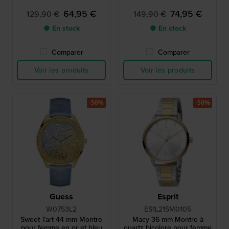
64,95 €
74,95 €
129,90 €
149,90 €
● En stock
● En stock
Comparer
Comparer
Voir les produits
Voir les produits
-50%
-50%
Guess
Esprit
W0753L2
ES1L215M0105
Sweet Tart 44 mm Montre
Macy 36 mm Montre à
pour femme en or et bleu
quartz bicolore pour femme