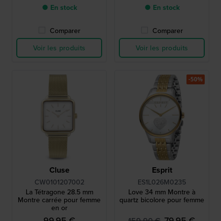
● En stock
● En stock
Comparer
Comparer
Voir les produits
Voir les produits
-50%
Cluse
Esprit
CW0101207002
ES1L026M0235
La Tétragone 28.5 mm
Love 34 mm Montre à
Montre carrée pour femme
quartz bicolore pour femme
en or
99,95 €
79,95 €
159,90 €