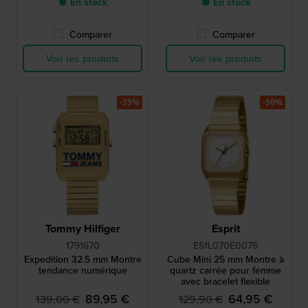
● En stock
● En stock
Comparer
Comparer
Voir les produits
Voir les produits
-35%
-50%
Tommy Hilfiger
Esprit
1791670
ES1L070E0075
Expedition 32.5 mm Montre
Cube Mini 25 mm Montre à
tendance numérique
quartz carrée pour femme
avec bracelet flexible
89,95 €
64,95 €
139,00 €
129,90 €