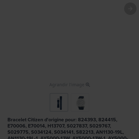
Agrandir l'image
Bracelet Citizen d'origine pour: 824393, 824415,
E70006, E70014, H13707, S027837, S029767,
S029775, S034124, S034141, S82213, AN1130-19L,
AN1130-19L-1, AY5000-13W, AY5000-13W-1, AY5000-