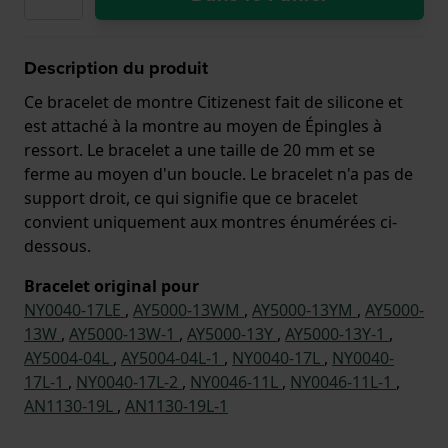
Description du produit
Ce bracelet de montre Citizenest fait de silicone et
est attaché à la montre au moyen de Épingles à
ressort. Le bracelet a une taille de 20 mm et se
ferme au moyen d'un boucle. Le bracelet n'a pas de
support droit, ce qui signifie que ce bracelet
convient uniquement aux montres énumérées ci-
dessous.
Bracelet original pour
NY0040-17LE
,
AY5000-13WM
,
AY5000-13YM
,
AY5000-
13W
,
AY5000-13W-1
,
AY5000-13Y
,
AY5000-13Y-1
,
AY5004-04L
,
AY5004-04L-1
,
NY0040-17L
,
NY0040-
17L-1
,
NY0040-17L-2
,
NY0046-11L
,
NY0046-11L-1
,
AN1130-19L
,
AN1130-19L-1