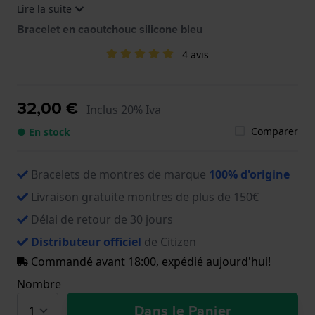
Lire la suite
13WM, AY5000-13Y, AY5000-13Y-1, AY5000-13YM,
AY5004-04L, AY5004-04L-1, NY0040-17L, NY0040-
Bracelet en caoutchouc silicone bleu
17L-1, NY0040-17L-2, NY0040-17LE, NY0046-11L,
NY0046-11L-1
4 avis
32,00 €
Inclus 20% Iva
Comparer
● En stock
Bracelets de montres de marque
100% d'origine
Livraison gratuite montres de plus de 150€
Délai de retour de 30 jours
Distributeur officiel
de Citizen
Commandé avant 18:00, expédié aujourd'hui!
Nombre
Dans le Panier