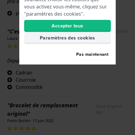
prix raisonnable
vous activez vous-même, cliquez sur
pièce de rechange originale de Citizen
"paramètres des cookies".
Accepter tous
"C'est parfait"
Show original text
Paramètres des cookies
Laura · 17 juin 2022
Pas maintenant
Depuis longtemps... c'est mon préféré
Cadran
Courroie
Commodité
"Bracelet de remplacement
Show original
text
original"
Paolo Burlini · 17 juin 2022