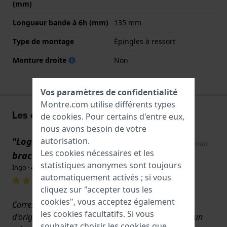
(mm)
Longueur bande à 6h (mm)
135 mm
Type de montage
Épingles à ressort
Monture droite
Non
Vos paramètres de confidentialité
Montre.com utilise différents types
Les expériences de l'utilisateur
de
cookies
. Pour certains d'entre eux,
nous avons besoin de votre
"Logo Citizen sur la boucle du
autorisation.
Show original
Les cookies nécessaires et les
text
bracelet"
statistiques anonymes sont toujours
Ingo · 4 octobre 2025
automatiquement activés ; si vous
cliquez sur "accepter tous les
cookies", vous acceptez également
Correspond absolument à une pièce de rechange
les cookies facultatifs. Si vous
d'origine du fabricant PLUS - livraison très rapide à un
souhaitez choisir les cookies que