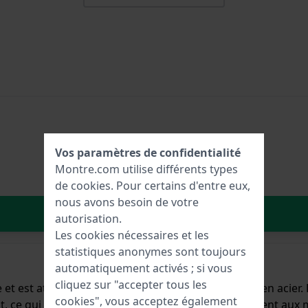
Vos paramètres de confidentialité
Montre.com utilise différents types
de
cookies
. Pour certains d'entre eux,
nous avons besoin de votre
Dans le Panier
autorisation.
Les cookies nécessaires et les
statistiques anonymes sont toujours
automatiquement activés ; si vous
cliquez sur "accepter tous les
 et est attaché à la montre au moyen de goupilles en acier.
cookies", vous acceptez également
oit, ce qui signifie que ce bracelet convient uniquement au