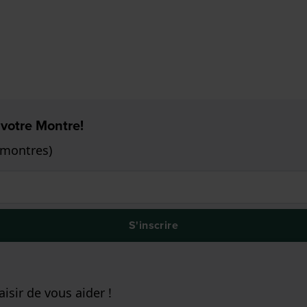
 votre Montre!
 montres)
S'inscrire
isir de vous aider !