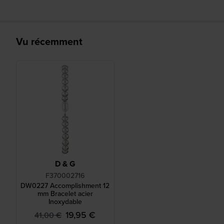
Vu récemment
D & G
F370002716
DW0227 Accomplishment 12
mm Bracelet acier
Inoxydable
19,95 €
41,00 €