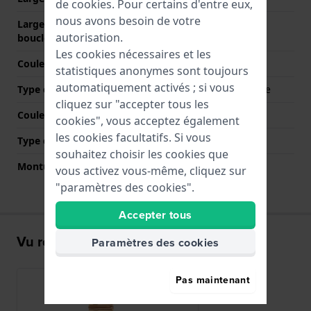
de
cookies
. Pour certains d'entre eux,
nous avons besoin de votre
Largeur de bande à la
26 mm
autorisation.
boucle
Les cookies nécessaires et les
Couleur du bracelet
Or rose
statistiques anonymes sont toujours
automatiquement activés ; si vous
Type de fermoir
Boucle papillon Invisible
cliquez sur "accepter tous les
Couleur de fermoir
Or rose
cookies", vous acceptez également
les cookies facultatifs. Si vous
Type de montage
Épingles à ressort
souhaitez choisir les cookies que
Monture droite
Non
vous activez vous-même, cliquez sur
"paramètres des cookies".
Accepter tous
Vu récemment
Paramètres des cookies
Pas maintenant