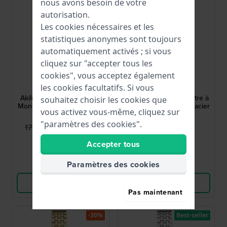
nous avons besoin de votre
autorisation.
Les cookies nécessaires et les
statistiques anonymes sont toujours
automatiquement activés ; si vous
cliquez sur "accepter tous les
Danish Design
Danish Design
cookies", vous acceptez également
les cookies facultatifs. Si vous
IV76Q1268
IV19Q1268
Akilia - Husky Blue 22 mm
Akilia Mini 22 mm Montre à
souhaitez choisir les cookies que
Montre à quartz ultra-mince
quartz pour femme en acier
vous activez vous-même, cliquez sur
pour femme
inoxydable
"paramètres des cookies".
124,95 €
149,00 €
179,00 €
● En stock
● En stock
Accepter tous
Paramètres des cookies
Comparer
Comparer
Voir les produits
Voir les produits
Pas maintenant
-30%
Best-seller