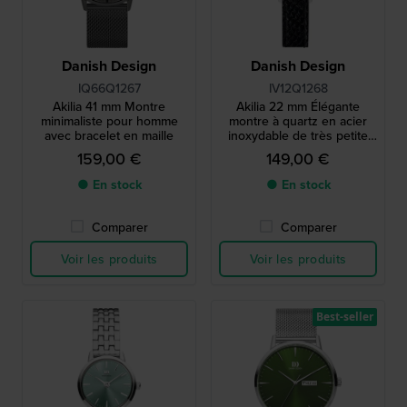
Danish Design
Danish Design
IQ66Q1267
IV12Q1268
Akilia 41 mm Montre
Akilia 22 mm Élégante
minimaliste pour homme
montre à quartz en acier
avec bracelet en maille
inoxydable de très petite
taille
159,00 €
149,00 €
● En stock
● En stock
Comparer
Comparer
Voir les produits
Voir les produits
Best-seller