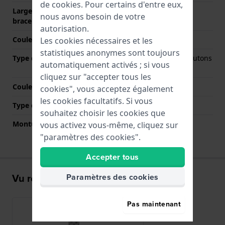
de
cookies
. Pour certains d'entre eux,
Largeur de la patte (du
20 mm
nous avons besoin de votre
bracelet)
autorisation.
Couleur du bracelet
Argent
Les cookies nécessaires et les
statistiques anonymes sont toujours
Type de fermoir
Boucle papillon avec boutons
automatiquement activés ; si vous
poussoirs
cliquez sur "accepter tous les
Couleur de fermoir
Argent
cookies", vous acceptez également
les cookies facultatifs. Si vous
Type de montage
Épingles à ressort
souhaitez choisir les cookies que
Monture droite
Non
vous activez vous-même, cliquez sur
"paramètres des cookies".
Accepter tous
Vu récemment
Paramètres des cookies
Pas maintenant