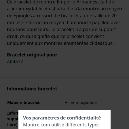
Ce bracelet de montre Emporio Armaniest fait de
acier inoxydable et est attaché à la montre au moyen
de Épingles à ressort. Le bracelet a une taille de 20
mm et se ferme au moyen d'un boucle papillon avec
boutons poussoirs. Le bracelet n'a pas de support
droit, ce qui signifie que ce bracelet convient
uniquement aux montres énumérées ci-dessous.
Bracelet original pour
AR4672
Informations bracelet
Matière bracelet
Acier inoxydable
Informations
Stainless Steel Bracelet
Vos paramètres de confidentialité
supplémentaires (texte
Montre.com utilise différents types
libre)