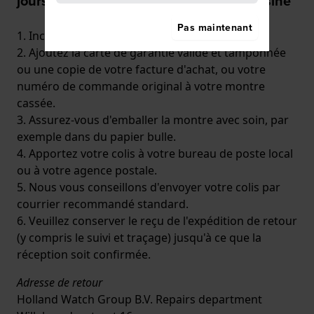
jours, pendant la période de garantie usine
Pas maintenant
1. Incluez une description claire du problème.
2. Ajoutez la carte de garantie valide et tamponnée
ou une copie de votre facture d'achat, ou votre
numéro de commande original à votre montre
cassée.
3. Assurez-vous d'emballer la montre avec soin, par
exemple dans du papier bulle.
4. Apportez votre colis à votre bureau de poste local
ou à votre agence postale.
5. Nous vous conseillons d'envoyer votre colis par
courrier recommandé standard.
6. Veuillez conserver le reçu de l'expédition de retour
(y compris le suivi et traçage) jusqu'à ce que la
réception soit confirmée.
Adresse de retour
Holland Watch Group B.V. Repairs department