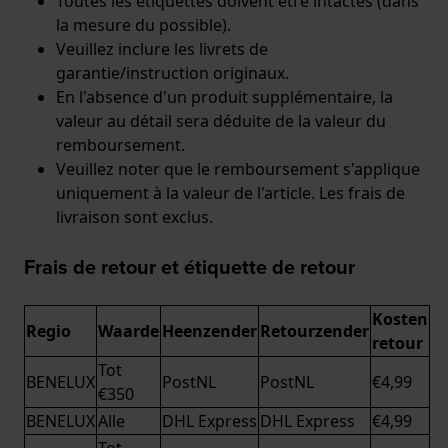
Toutes les étiquettes doivent être intactes (dans
la mesure du possible).
Veuillez inclure les livrets de
garantie/instruction originaux.
En l'absence d'un produit supplémentaire, la
valeur au détail sera déduite de la valeur du
remboursement.
Veuillez noter que le remboursement s'applique
uniquement à la valeur de l'article. Les frais de
livraison sont exclus.
Frais de retour et étiquette de retour
Kosten
Regio
Waarde
Heenzender
Retourzender
retour
Tot
BENELUX
PostNL
PostNL
€4,99
€350
BENELUX
Alle
DHL Express
DHL Express
€4,99