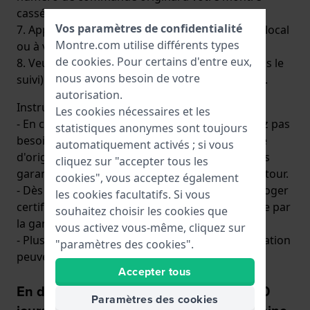
cassée.
Vos paramètres de confidentialité
7. Apportez votre colis à votre bureau de poste local
Montre.com utilise différents types
ou à votre agence postale.
de
cookies
. Pour certains d'entre eux,
8. Veuillez conserver le reçu de retour (y compris le
nous avons besoin de votre
suivi) jusqu'à ce que la réception soit confirmée.
autorisation.
Instructions et informations supplémentaires
Les cookies nécessaires et les
- En cas de réparation sous garantie vous n'avez pas
statistiques anonymes sont toujours
besoin de retourner la montre dans l'emballage
automatiquement activés ; si vous
d'origine de la marque. Montre.com ne peut pas
cliquez sur "accepter tous les
garantir que vous recevrez la même boîte en retour.
cookies", vous acceptez également
- Dès réception du produit retourné, notre horloger
les cookies facultatifs. Si vous
certifié déterminera si votre plainte est couverte par
souhaitez choisir les cookies que
la garantie.
vous activez vous-même, cliquez sur
- Plus d'informations sur la procédure de réparation
"paramètres des cookies".
peuvent être trouvées
ici
.
Accepter tous
En dehors du délai de rétractation de 30
Paramètres des cookies