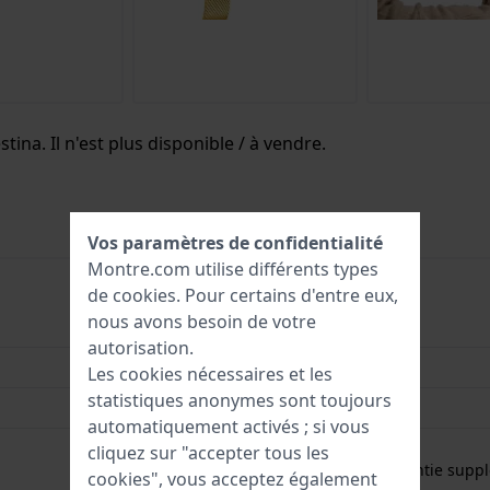
tina. Il n'est plus disponible / à vendre.
Vos paramètres de confidentialité
Montre.com utilise différents types
de
cookies
. Pour certains d'entre eux,
nous avons besoin de votre
8430622843341
autorisation.
32 mm
Les cookies nécessaires et les
statistiques anonymes sont toujours
5 Bar (douche)
automatiquement activés ; si vous
Garantie de 2 ans
cliquez sur "accepter tous les
Gratuit
1 an de garantie supp
cookies", vous acceptez également