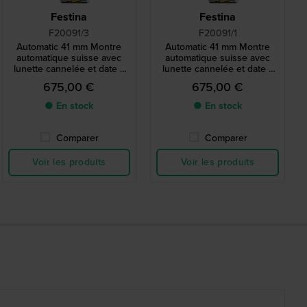
Festina
Festina
F20091/3
F20091/1
Automatic 41 mm Montre
Automatic 41 mm Montre
automatique suisse avec
automatique suisse avec
lunette cannelée et date à
lunette cannelée et date à
bulle
bulle
675,00 €
675,00 €
● En stock
● En stock
Comparer
Comparer
Voir les produits
Voir les produits