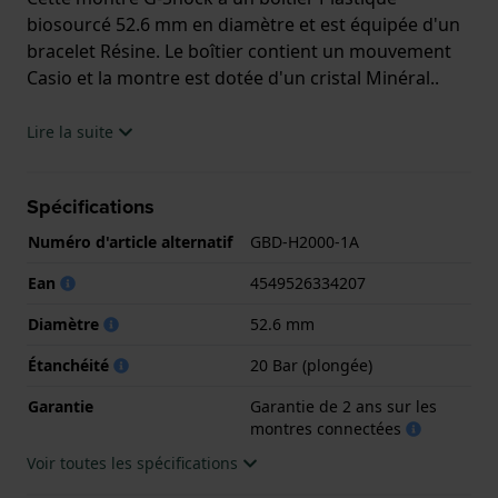
biosourcé 52.6 mm en diamètre et est équipée d'un
bracelet Résine. Le boîtier contient un mouvement
Casio et la montre est dotée d'un cristal Minéral..
La montre est 20 ATM. Cela signifie que la montre
Lire la suite
est adaptée à la plongée. La montre est livrée avec la
Garantie de 2 ans sur les montres connectées
Spécifications
Numéro d'article alternatif
GBD-H2000-1A
.
Ean
4549526334207
.
Diamètre
52.6 mm
Étanchéité
20 Bar (plongée)
Garantie
Garantie de 2 ans sur les
montres connectées
Voir toutes les spécifications