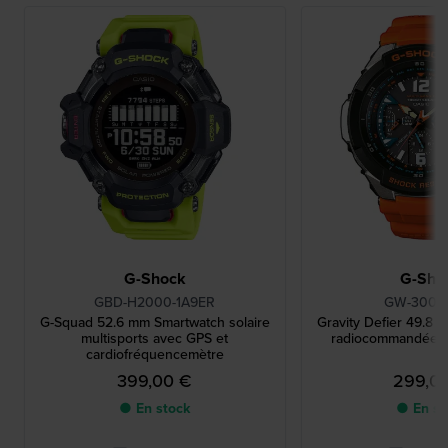
G-Shock
G-Sho
GBD-H2000-1A9ER
GW-3000
G-Squad 52.6 mm Smartwatch solaire
Gravity Defier 49.8 
multisports avec GPS et
radiocommandée s
cardiofréquencemètre
399,00 €
299,0
● En stock
● En st