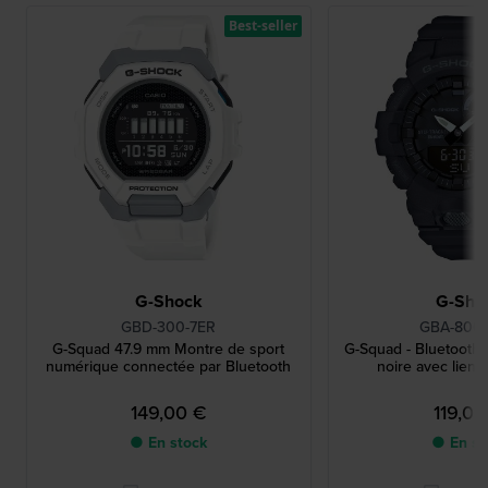
Best-seller
G-Shock
G-Sho
GBD-300-7ER
GBA-800-
G-Squad 47.9 mm Montre de sport
G-Squad - Bluetooth
numérique connectée par Bluetooth
noire avec lien
149,00 €
119,00
● En stock
● En st