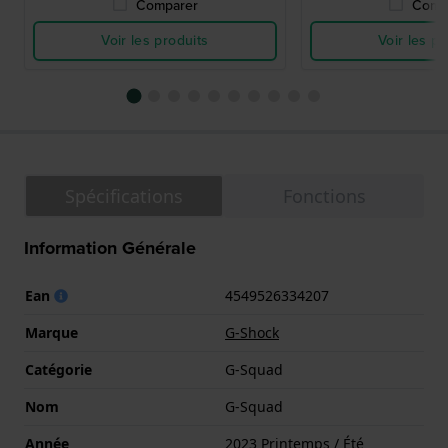
Comparer
Comp
Voir les produits
Voir les pr
Spécifications
Fonctions
Information Générale
Ean
4549526334207
Marque
G-Shock
Catégorie
G-Squad
Nom
G-Squad
Année
2023 Printemps / Été