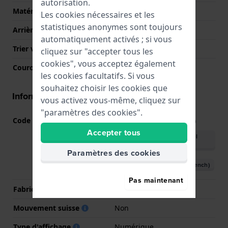
autorisation.
Matériau du boîtier arrière
Plastique biosourcé
Les cookies nécessaires et les
statistiques anonymes sont toujours
Arrière de Boitier
Fermée avec vis
automatiquement activés ; si vous
Trier verre
Minéral
cliquez sur "accepter tous les
cookies", vous acceptez également
Couronne
Couronne de POusser
les cookies facultatifs. Si vous
souhaitez choisir les cookies que
Informations mouvement
vous activez vous-même, cliquez sur
"paramètres des cookies".
Code Mouvement
3515
(
Voir les spécifications
)
Accepter tous
Télécharger le manuel
(English)
Paramètres des cookies
Télécharger le manuel (French)
Pas maintenant
Fabricant de mouvement
Casio
Mouvement suisse
Non
Type d'affichage
Numérique