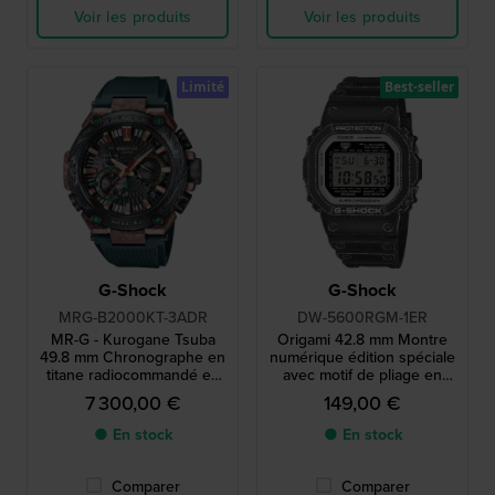
Voir les produits
Voir les produits
Limité
Best-seller
G-Shock
G-Shock
MRG-B2000KT-3ADR
DW-5600RGM-1ER
MR-G - Kurogane Tsuba
Origami 42.8 mm Montre
49.8 mm Chronographe en
numérique édition spéciale
titane radiocommandé en
avec motif de pliage en
édition limitée, gravé à la
origami
7 300,00 €
149,00 €
main
● En stock
● En stock
Comparer
Comparer