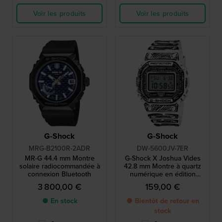
Voir les produits
Voir les produits
G-Shock
G-Shock
MRG-B2100R-2ADR
DW-5600JV-7ER
MR-G 44.4 mm Montre
G-Shock X Joshua Vides
solaire radiocommandée à
42.8 mm Montre à quartz
connexion Bluetooth
numérique en édition
spéciale avec un motif
3 800,00 €
159,00 €
dessiné à la main
● En stock
● Bientôt de retour en
stock