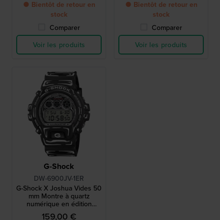
● Bientôt de retour en
● Bientôt de retour en
stock
stock
Comparer
Comparer
Voir les produits
Voir les produits
G-Shock
DW-6900JV-1ER
G-Shock X Joshua Vides 50
mm Montre à quartz
numérique en édition
spéciale avec un motif
159,00 €
dessiné à la main