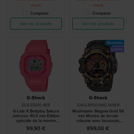
stock
stock
Comparer
Comparer
Voir les produits
Voir les produits
Nouveau
Limité
G-Shock
G-Shock
GLX-S5610-4ER
GWG-B1000MG-1A9ER
G-Lide X Bettylou Sakura
Mudmaster Magma Gold 56
Johnson 40.5 mm Édition
mm Montre de terrain
spéciale de la montre
robuste avec boussole,
numérique à marée en
baromètre, altimètre et
99,90 €
899,00 €
résine biosourcée
thermomètre