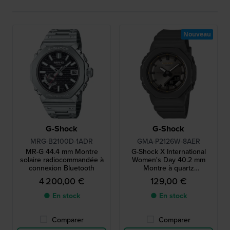
Nouveau
G-Shock
G-Shock
MRG-B2100D-1ADR
GMA-P2126W-8AER
MR-G 44.4 mm Montre
G-Shock X International
solaire radiocommandée à
Women's Day 40.2 mm
connexion Bluetooth
Montre à quartz
analogique-numérique grise
4 200,00 €
129,00 €
à boîtier octogonal, édition
spéciale
● En stock
● En stock
Comparer
Comparer