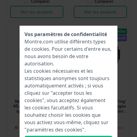
Comparer
Comparer
Voir les produits
Voir les produits
Limité
Best-seller
Vos paramètres de confidentialité
Limité
Montre.com utilise différents types
de
cookies
. Pour certains d'entre eux,
nous avons besoin de votre
autorisation.
Les cookies nécessaires et les
statistiques anonymes sont toujours
automatiquement activés ; si vous
G-Shock
G-Shock
cliquez sur "accepter tous les
GA-2100SKE-7AER
GW-8200TPF-1ER
cookies", vous acceptez également
Skeleton Series - White
Frogman 'The Poison Frog'
45.4 mm G-Shock Édition
50 mm Montre de plongée
les cookies facultatifs. Si vous
spéciale transparente
digitale en titane, édition
souhaitez choisir les cookies que
Carbon Core
limitée, avec un design
119,00 €
749,00 €
unique inspiré de la
vous activez vous-même, cliquez sur
grenouille venimeuse
● Bientôt de retour en
● Bientôt de retour en
"paramètres des cookies".
stock
stock