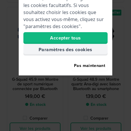
les cookies facultatifs. Si vous
souhaitez choisir les cookies que
Best-seller
vous activez vous-même, cliquez sur
"paramètres des cookies".
Accepter tous
Paramètres des cookies
Pas maintenant
G-Shock
G-Shock
GBD-200-2ER
GBA-900-1AER
G-Squad 45.9 mm Montre
G-Squad 48.9 mm Montre
de sport numérique
quartz Ana-digi avec liaison
connectée par Bluetooth
Bluetooth au smartphone
149,00 €
139,00 €
● En stock
● En stock
Comparer
Comparer
Voir les produits
Voir les produits