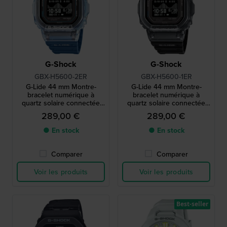
G-Shock
G-Shock
GBX-H5600-2ER
GBX-H5600-1ER
G-Lide 44 mm Montre-
G-Lide 44 mm Montre-
bracelet numérique à
bracelet numérique à
quartz solaire connectée
quartz solaire connectée
via Bluetooth avec
via Bluetooth avec
289,00 €
289,00 €
affichage MIP
affichage MIP
● En stock
● En stock
Comparer
Comparer
Voir les produits
Voir les produits
Best-seller