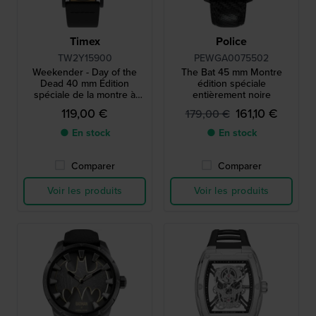
Timex
Police
TW2Y15900
PEWGA0075502
Weekender - Day of the
The Bat 45 mm Montre
Dead 40 mm Édition
édition spéciale
spéciale de la montre à
entièrement noire
quartz avec cadran "Día De
119,00 €
161,10 €
179,00 €
Los Muertos
● En stock
● En stock
Comparer
Comparer
Voir les produits
Voir les produits