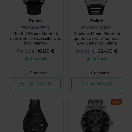
Police
Police
PEWGA0075501
PEWJM0081301
The Bat 45 mm Montre à
Cranium 42 mm Montre à
quartz édition spéciale avec
quartz de forme Tonneau
logo Batman
avec cadran squeletté
161,10 €
224,10 €
179,00 €
249,00 €
● En stock
● En stock
Comparer
Comparer
Voir les produits
Voir les produits
-40%