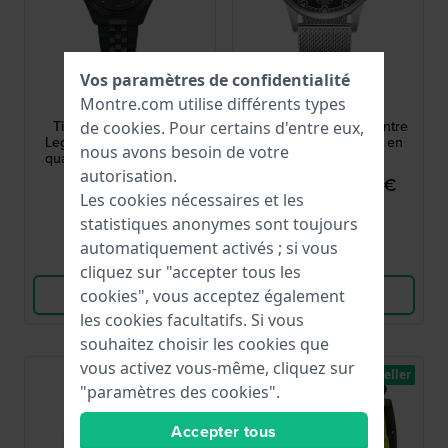
Vos paramètres de confidentialité
Timex
Police
Montre.com utilise différents types
TW2Y19600
PEWJG2227902
Timex X Wednesday -
Rissington 45 mm Montre
de
cookies
. Pour certains d'entre eux,
Legacy 36 mm Montre à
quartz pour hommes en
nous avons besoin de votre
quartz d'édition spéciale
acier.
avec guichet de date
autorisation.
219,00 €
89,95 €
149,00 €
unique
Les cookies nécessaires et les
● En stock
● En stock
statistiques anonymes sont toujours
automatiquement activés ; si vous
Comparer
Comparer
cliquez sur "accepter tous les
Voir les produits
Voir les produits
cookies", vous acceptez également
les cookies facultatifs. Si vous
souhaitez choisir les cookies que
vous activez vous-même, cliquez sur
Limité
Best-seller
"paramètres des cookies".
Accepter tous