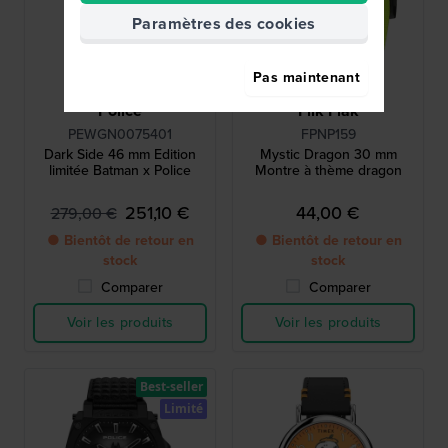
Paramètres des cookies
Pas maintenant
Police
Flik Flak
PEWGN0075401
FPNP159
Dark Side 46 mm Edition
Mystic Dragon 30 mm
limitée Batman x Police
Montre à thème dragon
251,10 €
44,00 €
279,00 €
● Bientôt de retour en
● Bientôt de retour en
stock
stock
Comparer
Comparer
Voir les produits
Voir les produits
Best-seller
Limité