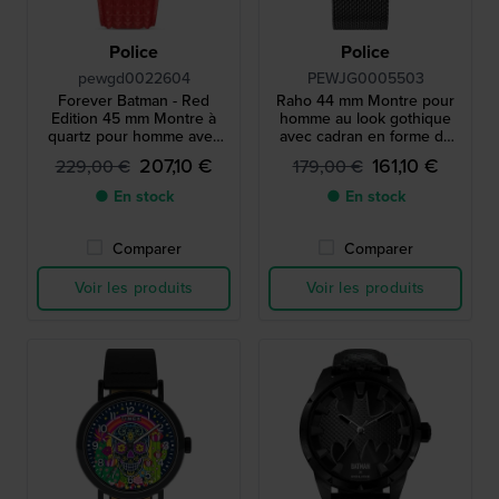
Police
Police
pewgd0022604
PEWJG0005503
Forever Batman - Red
Raho 44 mm Montre pour
Edition 45 mm Montre à
homme au look gothique
quartz pour homme avec
avec cadran en forme de
rétroéclairage rouge
crâne gaufré
207,10 €
161,10 €
229,00 €
179,00 €
● En stock
● En stock
Comparer
Comparer
Voir les produits
Voir les produits