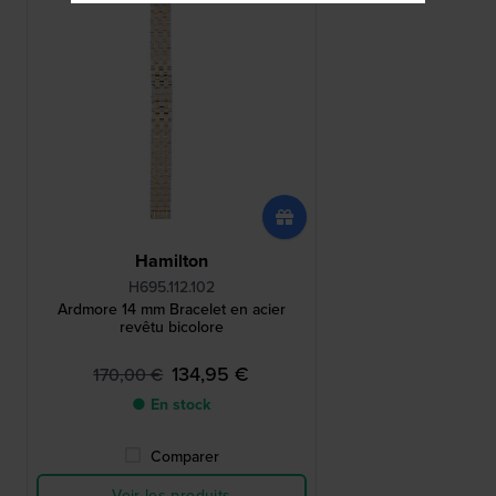
Hamilton
H695.112.102
Ardmore 14 mm Bracelet en acier
revêtu bicolore
134,95 €
170,00 €
● En stock
Comparer
Voir les produits