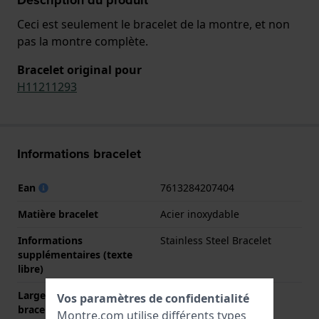
Ceci est seulement le bracelet de la montre, et non
pas la montre complète.
Bracelet original pour
H11211293
Informations bracelet
Ean
7613284207404
Matière bracelet
Acier inoxydable
Informations
Stainless Steel Bracelet
supplémentaires (texte
libre)
Largeur de la patte (du
14 mm
Vos paramètres de confidentialité
bracelet)
Montre.com utilise différents types