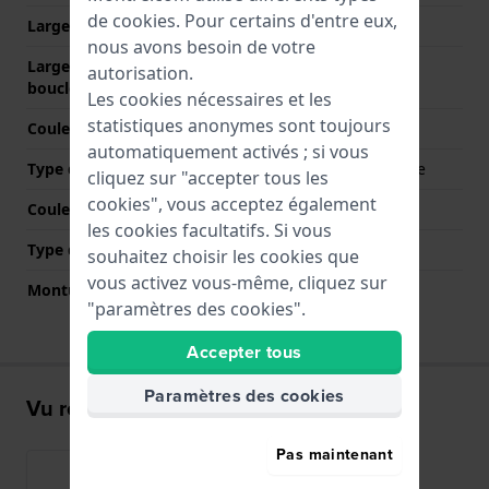
de
cookies
. Pour certains d'entre eux,
Largeur entre Corne
14 mm
nous avons besoin de votre
Largeur de bande à la
14 mm
autorisation.
boucle
Les cookies nécessaires et les
statistiques anonymes sont toujours
Couleur du bracelet
Bicolore
automatiquement activés ; si vous
Type de fermoir
Boucle papillon Invisible
cliquez sur "accepter tous les
cookies", vous acceptez également
Couleur de fermoir
Argent
les cookies facultatifs. Si vous
Type de montage
Épingles à ressort
souhaitez choisir les cookies que
vous activez vous-même, cliquez sur
Monture droite
Non
"paramètres des cookies".
Accepter tous
Paramètres des cookies
Vu récemment
Pas maintenant