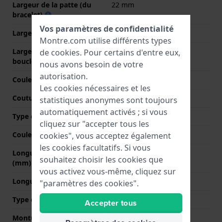
Largeur de la patte (du
22 mm
bracelet)
Vos paramètres de confidentialité
Largeur entre Corne
22 mm
Montre.com utilise différents types
Largeur de bande à la
20 mm
de
cookies
. Pour certains d'entre eux,
boucle
nous avons besoin de votre
autorisation.
Couleur du bracelet
Noir
Les cookies nécessaires et les
Coutures de couleur
Blanc
statistiques anonymes sont toujours
automatiquement activés ; si vous
Type de fermoir
Boucle déployante
cliquez sur "accepter tous les
Couleur de fermoir
Argent
cookies", vous acceptez également
les cookies facultatifs. Si vous
Longueur bande à 12h
80 mm
souhaitez choisir les cookies que
(mm)
vous activez vous-même, cliquez sur
Longueur bande à 6h (mm)
120 mm
"paramètres des cookies".
Type de montage
Épingles à ressort
Accepter tous
Monture droite
Oui