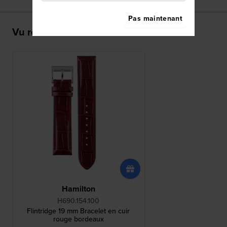
Pas maintenant
Vu récemment
Hamilton
H690.154.100
Flintridge 19 mm Bracelet en cuir
rouge bordeaux