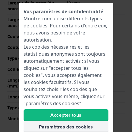
Largeur de la patte (du
19 mm
bracelet)
Vos paramètres de confidentialité
Montre.com utilise différents types
Largeur de bande à la
18 mm
de
cookies
. Pour certains d'entre eux,
boucle
nous avons besoin de votre
Couleur du bracelet
Rouge
autorisation.
Les cookies nécessaires et les
Coutures de couleur
Rouge
statistiques anonymes sont toujours
Type de fermoir
Boucle
automatiquement activés ; si vous
cliquez sur "accepter tous les
Couleur de fermoir
Argent
cookies", vous acceptez également
Longueur bande à 12h
75 mm
les cookies facultatifs. Si vous
(mm)
souhaitez choisir les cookies que
vous activez vous-même, cliquez sur
Longueur bande à 6h (mm)
115 mm
"paramètres des cookies".
Type de montage
Épingles à ressort
Accepter tous
Monture droite
Oui
Paramètres des cookies