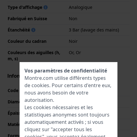
Type d'affichage
Analogique
Fabriqué en Suisse
Non
Étanchéité
3 Bar (lavage des mains)
Couleur du cadran
Noir
Couleurs des aiguilles (h,
Or, Or
m, s)
Vos paramètres de confidentialité
Informations boîtier
Montre.com utilise différents types
de
cookies
. Pour certains d'entre eux,
Code boîtier
015084
nous avons besoin de votre
autorisation.
Diamètre
32 mm
Les cookies nécessaires et les
Épaisseur du boîtier
6.3 mm
statistiques anonymes sont toujours
automatiquement activés ; si vous
Matériel du boîtier
Acier inoxydable
cliquez sur "accepter tous les
Forme du boîtier
Rond
cookies", vous acceptez également