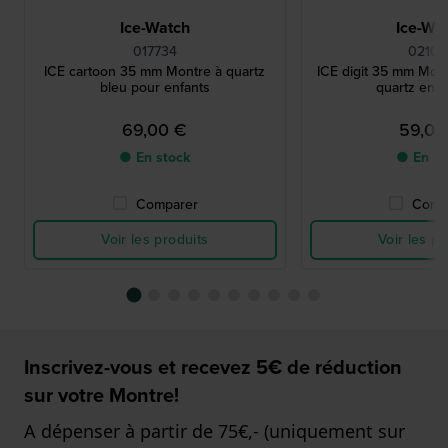
Ice-Watch
Ice-Wa
017734
02100
ICE cartoon 35 mm Montre à quartz
ICE digit 35 mm Mon
bleu pour enfants
quartz en s
69,00 €
59,00
● En stock
● En st
Comparer
Comp
Voir les produits
Voir les pr
Inscrivez-vous et recevez 5€ de réduction
sur votre Montre!
A dépenser à partir de 75€,- (uniquement sur