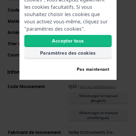
les cookies facultatifs. Si vous
Couleur du boîtier
Or
souhaitez choisir les cookies que
vous activez vous-même, cliquez sur
Matériau du boîtier arrière
Acier inoxydable
"paramètres des cookies".
Arrière de Boitier
Couvercle à pression
Accepter tous
Trier verre
Minéral
Paramètres des cookies
Couronne
Couronne de tirer
Pas maintenant
Informations mouvement
Code Mouvement
VJ20
(
Voir les spécifications
)
Télécharger le manuel
(English)
Télécharger le manuel
(multilingue)
Fabricant de mouvement
Seiko Instruments Inc.