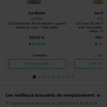
Ice-Watch
Ice-Wa
023790
02474
ICE Steel Solar 35 mm Montre à quartz
ICE steel 35 mm Mon
solaire en acier - Taille petite
acier inoxydable av
métal - Taill
99,00 €
119,00
● En stock
● En st
Comparer
Comp
Voir les produits
Voir les pr
Les meilleurs bracelets de remplacement
Il s'agit des bracelets qui se rapprochent le plus de