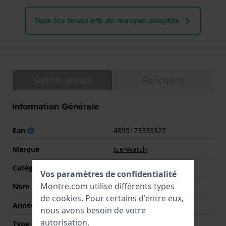
Tous les bracelets de marque adaptés
Spécifications
Fonctions
Information Générale
Ean
4895173335327
Marque
Ice-Watch
Catégorie
Ice-Steel
Vos paramètres de confidentialité
Montre.com utilise différents types
Nom
ICE Steel Solar
de
cookies
. Pour certains d'entre eux,
Année
2024 Automne / Hiver
nous avons besoin de votre
autorisation.
Type d'affichage
Analogique