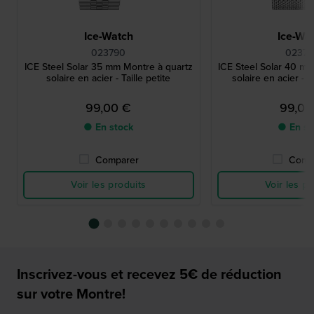
Ice-Watch
Ice-Wa
023790
02379
ICE Steel Solar 35 mm Montre à quartz
ICE Steel Solar 40 mm
solaire en acier - Taille petite
solaire en acier - 
99,00 €
99,00
● En stock
● En st
Comparer
Comp
Voir les produits
Voir les pr
Inscrivez-vous et recevez 5€ de réduction
sur votre Montre!