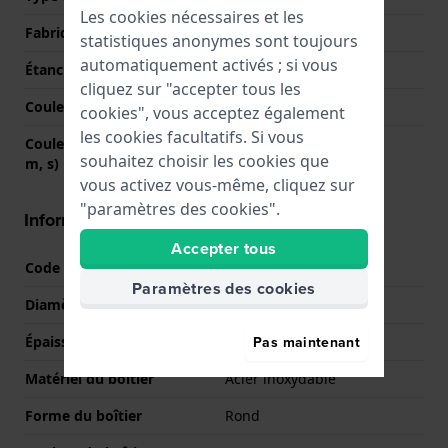
Les cookies nécessaires et les
Fabriqué en Suisse
Non
statistiques anonymes sont toujours
automatiquement activés ; si vous
Étanchéité
10 Bar (nager)
cliquez sur "accepter tous les
Couleur du cadran
Vert
cookies", vous acceptez également
les cookies facultatifs. Si vous
Couleurs des aiguilles (h,
Argent, Argent, Argent
souhaitez choisir les cookies que
m, s)
vous activez vous-même, cliquez sur
"paramètres des cookies".
Informations boîtier
Accepter tous
Code boîtier
023796
Paramètres des cookies
Diamètre
40 mm
Pas maintenant
Épaisseur du boîtier
10 mm
Matériel du boîtier
Acier inoxydable
Forme du boîtier
Rond