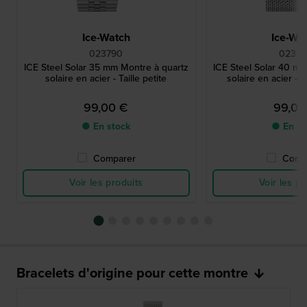
Ice-Watch
Ice-Wa
023790
02379
ICE Steel Solar 35 mm Montre à quartz
ICE Steel Solar 40 mm
solaire en acier - Taille petite
solaire en acier - 
99,00 €
99,00
● En stock
● En st
Comparer
Comp
Voir les produits
Voir les pr
Bracelets d'origine pour cette montre