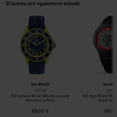
D'autres ont également acheté
Ice-Watch
Ice-Wa
017734
02100
ICE cartoon 35 mm Montre à quartz
ICE digit 35 mm Mon
bleu pour enfants
quartz en s
69,00 €
59,00