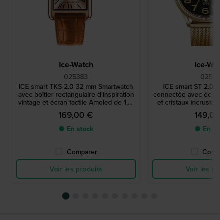
Ice-Watch
Ice-Wa
025383
02531
ICE smart TKS 2.0 32 mm Smartwatch
ICE smart ST 2.0
avec boîtier rectangulaire d'inspiration
connectée avec écra
vintage et écran tactile Amoled de 1,41
et cristaux incrustés
pouces
169,00 €
149,0
● En stock
● En st
Comparer
Comp
Voir les produits
Voir les pr