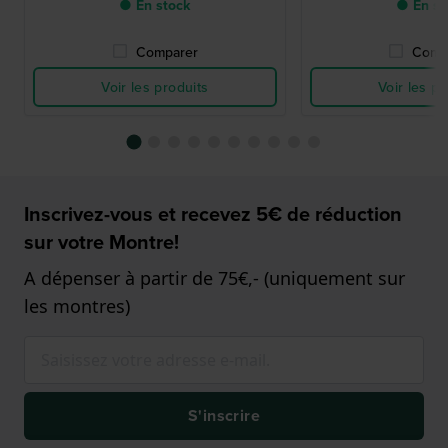
● En stock
● En st
Comparer
Comp
Voir les produits
Voir les pr
Inscrivez-vous et recevez 5€ de réduction
sur votre Montre!
A dépenser à partir de 75€,- (uniquement sur
les montres)
S'inscrire