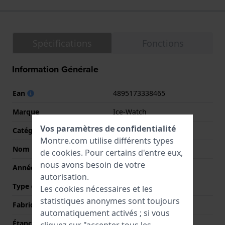
Spécifications
Fonctions
Information Générale
Ean
4895173338465
Marque
Ice-Watch
Vos paramètres de confidentialité
Catégorie
Ice-Smart
Montre.com utilise différents types
Nom
ICE Smart 3.0
de
cookies
. Pour certains d'entre eux,
nous avons besoin de votre
Année
2025 Printemps / Été
autorisation.
Type d'affichage
Écran tactile
Les cookies nécessaires et les
statistiques anonymes sont toujours
Fabriqué en Suisse
Non
automatiquement activés ; si vous
Étanchéité
IP68 (À l'épreuve