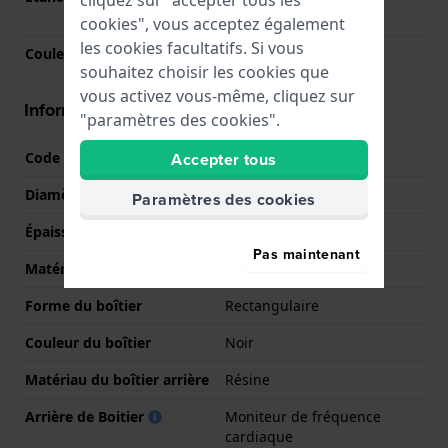
cliquez sur "accepter tous les
d'immersion)
cookies", vous acceptez également
les cookies facultatifs. Si vous
Couleur du cadran
N/A
souhaitez choisir les cookies que
vous activez vous-même, cliquez sur
Informations boîtier
"paramètres des cookies".
Code boîtier
024300
Accepter tous
Diamètre
38 mm
Paramètres des cookies
Épaisseur du boîtier
12 mm
Pas maintenant
Matériel du boîtier
Alliage de Métal
Forme du boîtier
Rectangulaire
Couleur du boîtier
Noir
Matériau du boîtier arrière
Résine
Arrière de Boitier
Moniteur de fréquence
cardiaque