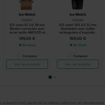
Ice-Watch
Ice-Watch
025317
025380
ICE smart ST 2.0 39 mm
ICE smart TKS 2.0 32 mm
Montre connectée avec
Smartwatch avec boîtier
écran tactile AMOLED et
rectangulaire d'inspiration
cristaux incrustés dans la
vintage et écran tactile
149,00 €
169,00 €
lunette.
Amoled de 1,41 pouces
● En stock
● En stock
Comparer
Comparer
Voir les produits
Voir les produits
ets suivants font partie de la même collection et convienne