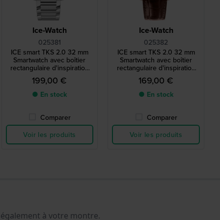
Ice-Watch
Ice-Watch
025381
025382
ICE smart TKS 2.0 32 mm
ICE smart TKS 2.0 32 mm
Smartwatch avec boîtier
Smartwatch avec boîtier
rectangulaire d'inspiration
rectangulaire d'inspiration
vintage et écran tactile
vintage et écran tactile
199,00 €
169,00 €
Amoled de 1,41 pouces
Amoled de 1,41 pouces
● En stock
● En stock
Comparer
Comparer
Voir les produits
Voir les produits
nt également à votre montre.