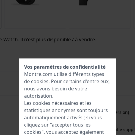
-Watch. Il n'est plus disponible / à vendre.
Vos paramètres de confidentialité
Montre.com utilise différents types
de
cookies
. Pour certains d'entre eux,
nous avons besoin de votre
4895173338472
autorisation.
38 mm
Les cookies nécessaires et les
statistiques anonymes sont toujours
IP68 (À l'épreuve d'immersion)
automatiquement activés ; si vous
Garantie de 2 ans
cliquez sur "accepter tous les
Gratuit
1 an de garantie supp
cookies", vous acceptez également