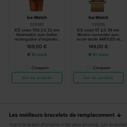
Ice-Watch
Ice-Watch
025383
025316
ICE smart TKS 2.0 32 mm
ICE smart ST 2.0 39 mm
Smartwatch avec boîtier
Montre connectée avec
rectangulaire d'inspiration
écran tactile AMOLED et
vintage et écran tactile
cristaux incrustés dans la
169,00 €
149,00 €
Amoled de 1,41 pouces
lunette.
● En stock
● En stock
Comparer
Comparer
Voir les produits
Voir les produits
Les meilleurs bracelets de remplacement
Votre bracelet d'origine n'est plus produit. Les bracel