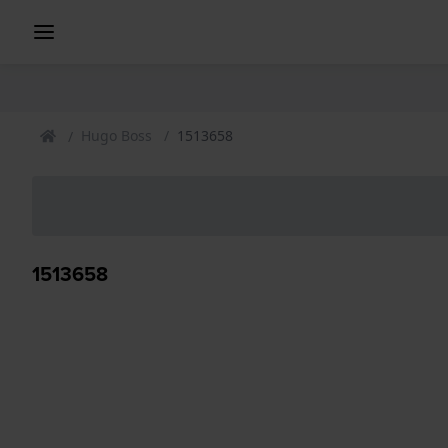
Hugo Boss
1513658
1513658