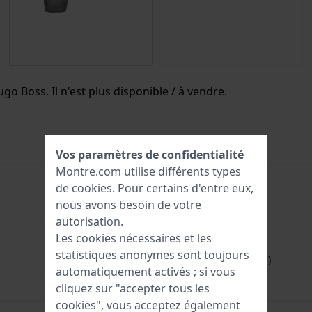
go Boss. Il n'est plus disponible / à vendre.
Vos paramètres de confidentialité
Montre.com utilise différents types
de
cookies
. Pour certains d'entre eux,
nous avons besoin de votre
7613272301008
autorisation.
42 mm
Les cookies nécessaires et les
statistiques anonymes sont toujours
3 Bar (lavage des mains)
automatiquement activés ; si vous
cliquez sur "accepter tous les
cookies", vous acceptez également