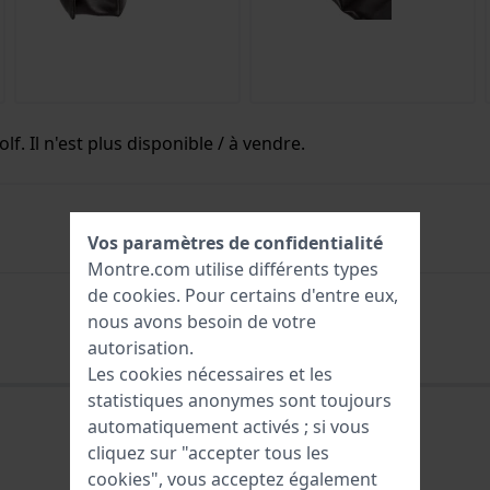
f. Il n'est plus disponible / à vendre.
Vos paramètres de confidentialité
0098152755060
Montre.com utilise différents types
Garantie de 2 ans
de
cookies
. Pour certains d'entre eux,
nous avons besoin de votre
autorisation.
Les cookies nécessaires et les
statistiques anonymes sont toujours
automatiquement activés ; si vous
cliquez sur "accepter tous les
cookies", vous acceptez également
0098152755060