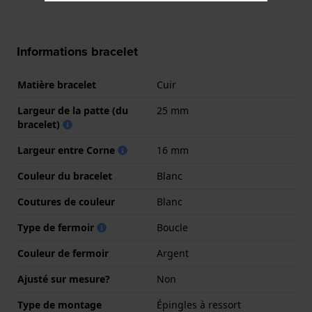
Informations bracelet
Matière bracelet
Cuir
Largeur de la patte (du
25 mm
bracelet)
Largeur entre Corne
16 mm
Couleur du bracelet
Blanc
Coutures de couleur
Blanc
Type de fermoir
Boucle
Couleur de fermoir
Argent
Ajusté sur mesure?
Non
Type de montage
Épingles à ressort