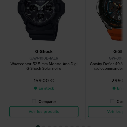
G-Shock
G-Sho
GAW-100B-1AER
GW-3000
Waveceptor 52.5 mm Montre Ana-Digi
Gravity Defier 49.8 
G-Shock Solar noire
radiocommandée s
159,00 €
299,0
● En stock
● En st
Comparer
Comp
Voir les produits
Voir les pr