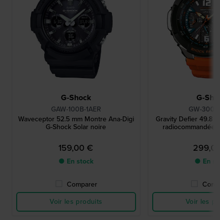
G-Shock
G-Sho
GAW-100B-1AER
GW-3000
Waveceptor 52.5 mm Montre Ana-Digi
Gravity Defier 49.8 
G-Shock Solar noire
radiocommandée s
159,00 €
299,0
● En stock
● En st
Comparer
Comp
Voir les produits
Voir les pr