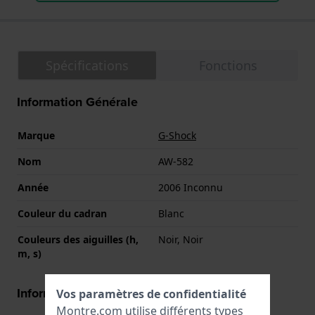
Spécifications
Fonctions
Information Générale
Marque
G-Shock
Nom
AW-582
Année
2006 Inconnu
Couleur du cadran
Blanc
Couleurs des aiguilles (h,
Noir, Noir
m, s)
Informations boîtier
Vos paramètres de confidentialité
Montre.com utilise différents types