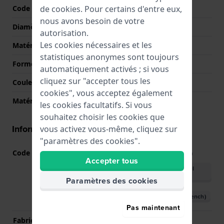
de
cookies
. Pour certains d'entre eux,
Code boîtier
AW-582B
nous avons besoin de votre
Diamètre
47.6 mm
autorisation.
Les cookies nécessaires et les
Matériel du boîtier
Résine
statistiques anonymes sont toujours
Forme du boîtier
Rond
automatiquement activés ; si vous
cliquez sur "accepter tous les
Couleur du boîtier
Blanc
cookies", vous acceptez également
Matériau du boîtier arrière
Acier inoxydable
les cookies facultatifs. Si vous
souhaitez choisir les cookies que
Informations mouvement
vous activez vous-même, cliquez sur
"paramètres des cookies".
Code Mouvement
4737
(
Voir les spécifications
)
Accepter tous
Télécharger le manuel
(English)
Paramètres des cookies
Télécharger le manuel (French)
Pas maintenant
Fabricant de mouvement
Casio