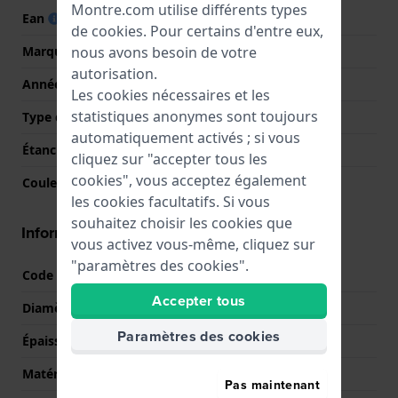
Montre.com utilise différents types
Ean
4013496258363
de
cookies
. Pour certains d'entre eux,
nous avons besoin de votre
Marque
Armani Exchange
autorisation.
Année
2019 Printemps / Été
Les cookies nécessaires et les
statistiques anonymes sont toujours
Type d'affichage
Analogique
automatiquement activés ; si vous
Étanchéité
5 Bar (douche)
cliquez sur "accepter tous les
cookies", vous acceptez également
Couleur du cadran
Vert
les cookies facultatifs. Si vous
souhaitez choisir les cookies que
Informations boîtier
vous activez vous-même, cliquez sur
"paramètres des cookies".
Code boîtier
AX2708
Accepter tous
Diamètre
42 mm
Paramètres des cookies
Épaisseur du boîtier
8 mm
Matériel du boîtier
Acier inoxydable
Pas maintenant