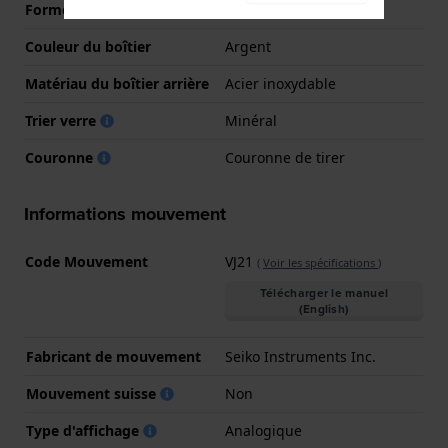
Forme du boîtier
Rond
Couleur du boîtier
Argent
Matériau du boîtier arrière
Acier inoxydable
Trier verre
Minéral
Couronne
Couronne de tirer
Informations mouvement
Code Mouvement
VJ21
(
Voir les spécifications
)
Télécharger le manuel
(English)
Fabricant de mouvement
Seiko Instruments Inc.
Mouvement suisse
Non
Type d'affichage
Analogique