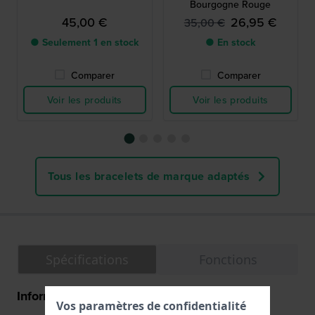
Bourgogne Rouge
45,00 €
26,95 €
35,00 €
● Seulement 1 en stock
● En stock
Comparer
Comparer
Voir les produits
Voir les produits
Tous les bracelets de marque adaptés
Spécifications
Fonctions
Information Générale
Vos paramètres de confidentialité