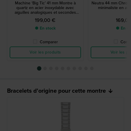
Machine ‘Big Ticʼ 41 mm Montre à
Neutra 44 mm Chrono
quartz en acier inoxydable avec
minimaliste en aci
aiguilles analogiques et secondes
numériques
199,00 €
169,0
● En stock
● En st
Comparer
Comp
Voir les produits
Voir les pr
Bracelets d'origine pour cette montre