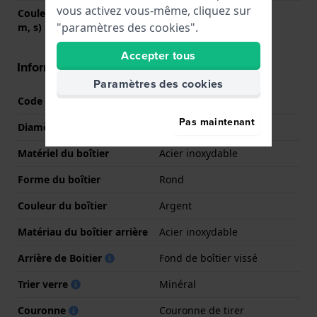
vous activez vous-même, cliquez sur
Couleurs des aiguilles (h,
Argent, Argent, Orange
"paramètres des cookies".
m, s)
Accepter tous
Informations boîtier
Paramètres des cookies
Code boîtier
BQ2530
Pas maintenant
Diamètre
50 mm
Matériel du boîtier
Acier inoxydable
Forme du boîtier
Rond
Couleur du boîtier
Argent
Matériau du boîtier arrière
Acier inoxydable
Arrière de Boitier
Fond de boîtier vissé
Trier verre
Minéral
Couronne
Couronne de tirer