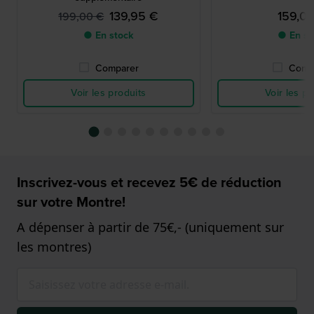
139,95 €
159,0
199,00 €
● En stock
● En st
Comparer
Comp
Voir les produits
Voir les pr
Inscrivez-vous et recevez 5€ de réduction
sur votre Montre!
A dépenser à partir de 75€,- (uniquement sur
les montres)