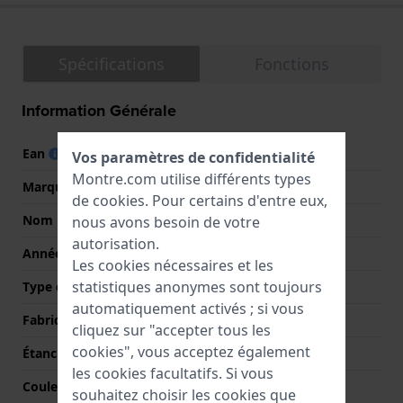
Spécifications
Fonctions
Information Générale
Ean
4048803204498
Vos paramètres de confidentialité
Montre.com utilise différents types
Marque
Fossil
de
cookies
. Pour certains d'entre eux,
Nom
Brox
nous avons besoin de votre
autorisation.
Année
2020 Printemps / Été
Les cookies nécessaires et les
statistiques anonymes sont toujours
Type d'affichage
Analogique
automatiquement activés ; si vous
Fabriqué en Suisse
Non
cliquez sur "accepter tous les
cookies", vous acceptez également
Étanchéité
5 Bar (douche)
les cookies facultatifs. Si vous
Couleur du cadran
Blanc
souhaitez choisir les cookies que