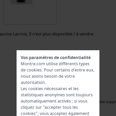
urice Lacroix. Il n'est plus disponible / à vendre.
Vos paramètres de confidentialité
Montre.com utilise différents types
de
cookies
. Pour certains d'entre eux,
nous avons besoin de votre
7640132476088
autorisation.
39 mm
Les cookies nécessaires et les
statistiques anonymes sont toujours
Garantie de 2 ans
automatiquement activés ; si vous
Gratuit
1 an de garantie supp
cliquez sur "accepter tous les
cookies", vous acceptez également