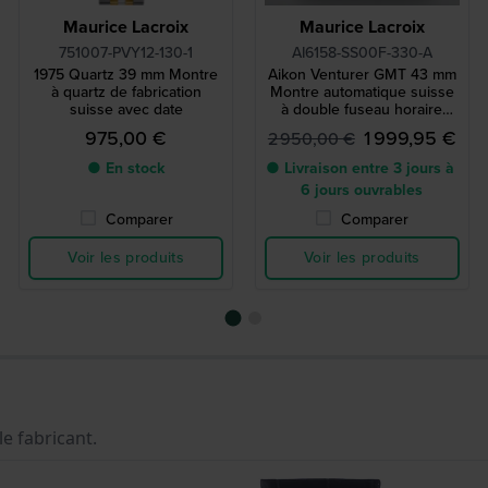
Maurice Lacroix
Maurice Lacroix
751007-PVY12-130-1
AI6158-SS00F-330-A
1975 Quartz 39 mm Montre
Aikon Venturer GMT 43 mm
à quartz de fabrication
Montre automatique suisse
suisse avec date
à double fuseau horaire
avec bracelet en
975,00 €
1 999,95 €
2 950,00 €
caoutchouc supplémentaire
● En stock
● Livraison entre 3 jours à
6 jours ouvrables
Comparer
Comparer
Voir les produits
Voir les produits
le fabricant.