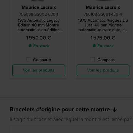
Maurice Lacroix
Maurice Lacroix
756058-SS002-630-1
756108-SS001-430-4
1975 Automatic Legacy
1975 Automatic ‘Vagues Du
Edition 40 mm Montre
Jura’ 40 mm Montre
automatique en édition
automatique avec date, en
limitée de fabrication suisse
édition limitée, fabriquée en
1 950,00 €
1 575,00 €
avec grande date de jour
Suisse
● En stock
● En stock
Comparer
Comparer
Voir les produits
Voir les produits
Bracelets d'origine pour cette montre
Il s'agit du bracelet avec lequel la montre est livrée par 