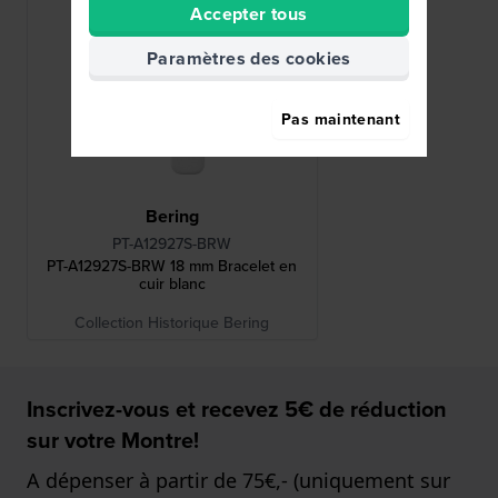
Accepter tous
Paramètres des cookies
Pas maintenant
Bering
PT-A12927S-BRW
PT-A12927S-BRW 18 mm Bracelet en
cuir blanc
Collection Historique Bering
Inscrivez-vous et recevez 5€ de réduction
sur votre Montre!
A dépenser à partir de 75€,- (uniquement sur