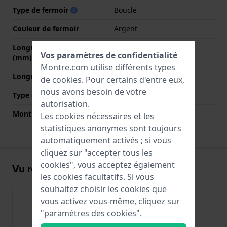
Type de fermoir
Boucle
Couleur de fermoir
Argent
Longueur bande à 12h
70 mm
Vos paramètres de confidentialité
(mm)
Montre.com utilise différents types
Longueur bande à 6h (mm)
115 mm
de
cookies
. Pour certains d'entre eux,
nous avons besoin de votre
Type de montage
Vis
autorisation.
Monture droite
Non
Les cookies nécessaires et les
statistiques anonymes sont toujours
automatiquement activés ; si vous
cliquez sur "accepter tous les
cookies", vous acceptez également
Vu récemment
les cookies facultatifs. Si vous
souhaitez choisir les cookies que
vous activez vous-même, cliquez sur
"paramètres des cookies".