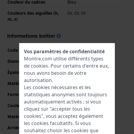
Couleur du cadran
Bleu
Couleurs des aiguilles (h,
Or, Or, Or
m, s)
Informations boîtier
Code boîtier
VS75-UAF0
Vos paramètres de confidentialité
Montre.com utilise différents types
Diamètre
42.8 mm
de
cookies
. Pour certains d'entre eux,
Épaisseur du boîtier
13.1 mm
nous avons besoin de votre
autorisation.
Matériel du boîtier
Acier inoxydable
Les cookies nécessaires et les
statistiques anonymes sont toujours
Forme du boîtier
Rond
automatiquement activés ; si vous
Couleur du boîtier
Argent
cliquez sur "accepter tous les
cookies", vous acceptez également
Matériau du boîtier arrière
Acier inoxydable
les cookies facultatifs. Si vous
Arrière de Boitier
Fond de boîtier vissé
souhaitez choisir les cookies que