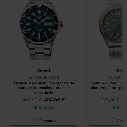
Orient
Orien
RA-AA0004E39B
RA-WJ000
Kamasu Mako III 42 mm Montre de
Mako 40 Solar 39.
plongée automatique en acier
plongée à énergie so
inoxydable
404,00 €
2
449,00 €
329,00 €
● En stock
● En st
Comparer
Comp