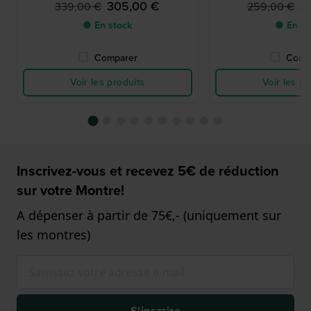
305,00 €
2
339,00 €
259,00 €
● En stock
● En st
Comparer
Comp
Voir les produits
Voir les pr
Inscrivez-vous et recevez 5€ de réduction
sur votre Montre!
A dépenser à partir de 75€,- (uniquement sur
les montres)
S'inscrire