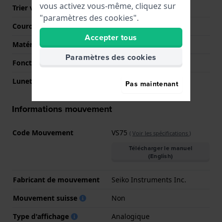
vous activez vous-même, cliquez sur
Trier verre
Saphire
"paramètres des cookies".
Couronne
Courrone à vis
Accepter tous
Matérielle lunette
Acier inoxydable
Paramètres des cookies
Fonction de la lunette
Plongée
Lunette tournante
Uni-directionnel
Pas maintenant
Informations mouvement
Code Mouvement
VS75
(
Voir les spécifications
)
Télécharger le manuel
(English)
Fabricant de mouvement
Seiko Instruments Inc.
Mouvement suisse
Non
Type d'affichage
Analogique