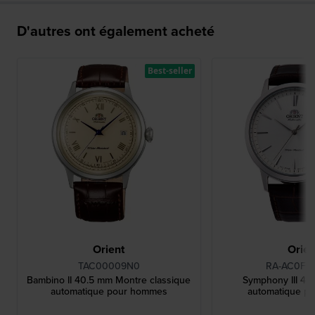
D'autres ont également acheté
Best-seller
Orient
Orien
TAC00009N0
RA-AC0F0
Bambino II 40.5 mm Montre classique
Symphony III 4
automatique pour hommes
automatique p