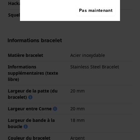
Hackable
Oui
Pas maintenant
Squelette
Oui
Informations bracelet
Matière bracelet
Acier inoxydable
Informations
Stainless Steel Bracelet
supplémentaires (texte
libre)
Largeur de la patte (du
20 mm
bracelet)
Largeur entre Corne
20 mm
Largeur de bande à la
18 mm
boucle
Couleur du bracelet
Argent