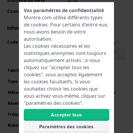
Diamètre du verre
32.50
Vos paramètres de confidentialité
Couronne
Couronne de tirer
Montre.com utilise différents types
de
cookies
. Pour certains d'entre eux,
Informations mouvement
nous avons besoin de votre
autorisation.
Code Mouvement
F6R42
(
Voir les spécifications
)
Les cookies nécessaires et les
Télécharger le manuel
statistiques anonymes sont toujours
(English)
automatiquement activés ; si vous
cliquez sur "accepter tous les
Fabricant de mouvement
Seiko Instruments Inc.
cookies", vous acceptez également
les cookies facultatifs. Si vous
Type d'affichage
Analogique
souhaitez choisir les cookies que
Mécanisme
Mécanique automatique
vous activez vous-même, cliquez sur
"paramètres des cookies".
Réserve de marche
50
Accepter tous
Fréquence
21600
Rubis
22
Paramètres des cookies