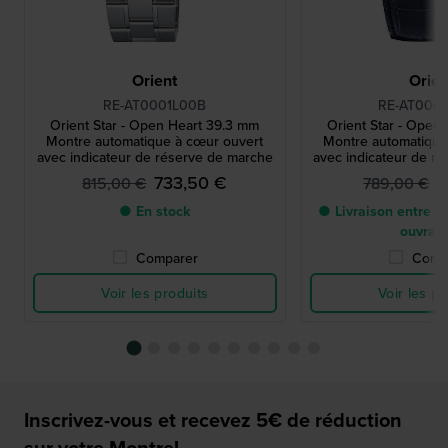
Orient
Orien
RE-AT0001L00B
RE-AT000
Orient Star - Open Heart 39.3 mm
Orient Star - Open
Montre automatique à cœur ouvert
Montre automatique
avec indicateur de réserve de marche
avec indicateur de r
733,50 €
7
815,00 €
789,00 €
● En stock
● Livraison entre 3 
ouvrab
Comparer
Comp
Voir les produits
Voir les pr
Inscrivez-vous et recevez 5€ de réduction
sur votre Montre!