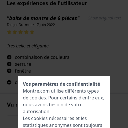
Les expériences de l'utilisateur
"boîte de montre de 6 pièces"
Show original text
Dinçer Durmus · 17 juin 2022
Très belle et élégante
combinaison de couleurs
serrure
fenêtre
dommage qu'il n'y ait pas de lumière LED
Vos paramètres de confidentialité
Montre.com utilise différents types
de
cookies
. Pour certains d'entre eux,
Vu récemment
nous avons besoin de votre
autorisation.
Les cookies nécessaires et les
statistiques anonymes sont toujours