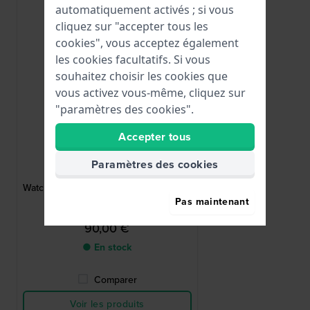
automatiquement activés ; si vous
cliquez sur "accepter tous les
cookies", vous acceptez également
les cookies facultatifs. Si vous
souhaitez choisir les cookies que
vous activez vous-même, cliquez sur
"paramètres des cookies".
Accepter tous
HWG
Paramètres des cookies
bond-6-brown1
Watch storage box Boîte de rangement
pour 6 montres
Pas maintenant
90,00 €
● En stock
Comparer
Voir les produits