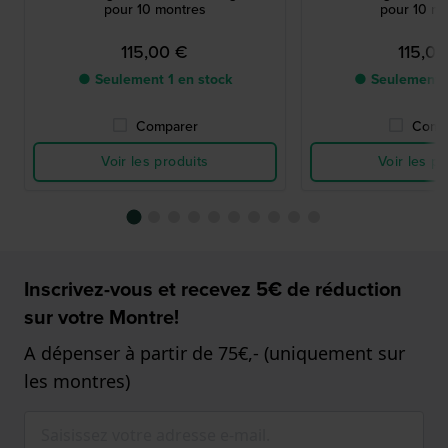
pour 10 montres
pour 10 m
115,00 €
115,0
● Seulement 1 en stock
● Seulement 1
Comparer
Comp
Voir les produits
Voir les pr
Inscrivez-vous et recevez 5€ de réduction
sur votre Montre!
A dépenser à partir de 75€,- (uniquement sur
les montres)