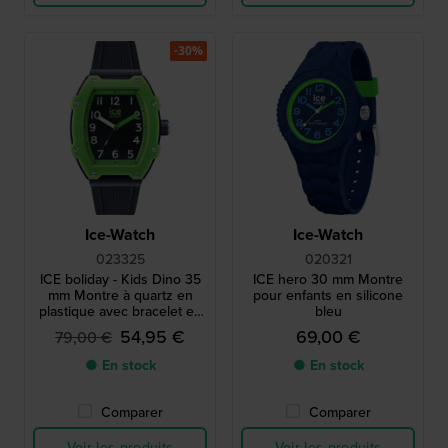
-30%
Ice-Watch
Ice-Watch
023325
020321
ICE boliday - Kids Dino 35
ICE hero 30 mm Montre
mm Montre à quartz en
pour enfants en silicone
plastique avec bracelet en
bleu
silicone - Taille petite
54,95 €
69,00 €
79,00 €
● En stock
● En stock
Comparer
Comparer
Voir les produits
Voir les produits