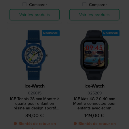
Comparer
Comparer
Voir les produits
Voir les produits
Nouveau
Nouveau
Ice-Watch
Ice-Watch
026015
025269
ICE Tennis 28 mm Montre à
ICE kids 4G 2.0 40 mm
quartz pour enfant en
Montre connectée pour
résine au design sportif
enfants avec écran
inspiré du tennis
AMOLED
39,00 €
149,00 €
● Bientôt de retour en
● Bientôt de retour en