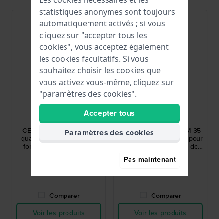
Les cookies nécessaires et les
statistiques anonymes sont toujours
automatiquement activés ; si vous
cliquez sur "accepter tous les
cookies", vous acceptez également
les cookies facultatifs. Si vous
souhaitez choisir les cookies que
vous activez vous-même, cliquez sur
"paramètres des cookies".
Ice-Watch
Ice-Watch
Accepter tous
024912
024547
ICE find 34 mm Montre à
ICE smart junior 3.0 FM 35
Paramètres des cookies
quartz pour enfants avec
mm Montre connectée pour
fonction Apple Find My
enfants avec fonction de
géolocalisation Apple Find
99,00 €
99,00 €
Pas maintenant
My.
● En stock
● En stock
Comparer
Comparer
Voir les produits
Voir les produits