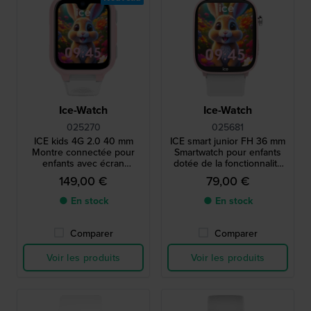
Ice-Watch
Ice-Watch
025270
025681
ICE kids 4G 2.0 40 mm
ICE smart junior FH 36 mm
Montre connectée pour
Smartwatch pour enfants
enfants avec écran
dotée de la fonctionnalité
AMOLED
de géolocalisation Android
149,00 €
79,00 €
Find Hub
● En stock
● En stock
Comparer
Comparer
Voir les produits
Voir les produits