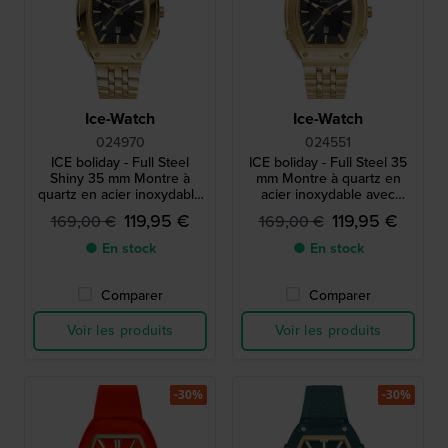
Ice-Watch
Ice-Watch
024970
024551
ICE boliday - Full Steel
ICE boliday - Full Steel 35
Shiny 35 mm Montre à
mm Montre à quartz en
quartz en acier inoxydable
acier inoxydable avec
avec finition brillante - Taille
finition brossée - Taille
119,95 €
119,95 €
169,00 €
169,00 €
petite
petite
● En stock
● En stock
Comparer
Comparer
Voir les produits
Voir les produits
-30%
-30%