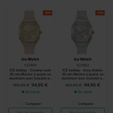
-30%
-30%
Ice-Watch
Ice-Watch
022864
022862
ICE boliday - Creamy nude
ICE boliday - Grey shades
35 mm Montre à quartz en
35 mm Montre à quartz en
aluminium avec bracelet en
aluminium avec bracelet en
silicone - Taille petite
silicone - Taille petite
114,95 €
114,95 €
169,00 €
169,00 €
● En stock
● En stock
Comparer
Comparer
Voir les produits
Voir les produits