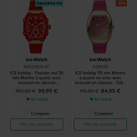
Deuxième Vie
-30%
Ice-Watch
Ice-Watch
IW022870-SC
024050
ICE boliday - Passion red 35
ICE boliday 35 mm Montre
mm Montre à quartz avec
à quartz en acier avec
bracelet en silicone
bracelet en silicone - Taille
retournée - Taille S - sans
petite
99,95 €
84,95 €
169,00 €
119,00 €
boîte
● En stock
● En stock
Comparer
Comparer
Voir les produits
Voir les produits