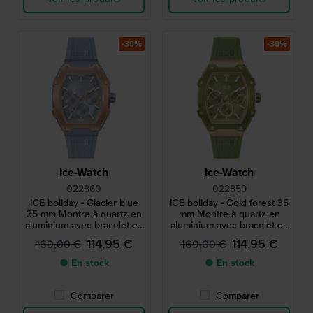
-30%
-30%
Ice-Watch
Ice-Watch
022860
022859
ICE boliday - Glacier blue
ICE boliday - Gold forest 35
35 mm Montre à quartz en
mm Montre à quartz en
aluminium avec bracelet en
aluminium avec bracelet en
silicone - Taille petite
silicone - Taille petite
114,95 €
114,95 €
169,00 €
169,00 €
● En stock
● En stock
Comparer
Comparer