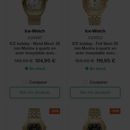
Ice-Watch
Ice-Watch
024487
024552
ICE boliday - Metal Mesh 35
ICE boliday - Full Steel 35
mm Montre à quartz en
mm Montre à quartz en
acier inoxydable avec
acier inoxydable avec
bracelet en maille - Taille
finition brossée - Taille
104,95 €
119,95 €
149,00 €
169,00 €
petite
petite
● En stock
● En stock
Comparer
Comparer
Voir les produits
Voir les produits
-30%
-30%