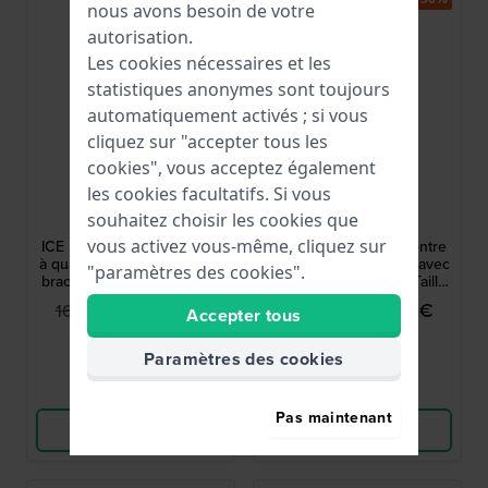
nous avons besoin de votre
autorisation.
Les cookies nécessaires et les
statistiques anonymes sont toujours
automatiquement activés ; si vous
cliquez sur "accepter tous les
cookies", vous acceptez également
les cookies facultatifs. Si vous
Ice-Watch
Ice-Watch
souhaitez choisir les cookies que
023805
023804
vous activez vous-même, cliquez sur
ICE boliday 35 mm Montre
ICE boliday 35 mm Montre
à quartz en aluminium avec
à quartz en aluminium avec
"paramètres des cookies".
bracelet en silicone - Taille
bracelet en silicone - Taille
petite
petite
114,95 €
114,95 €
169,00 €
169,00 €
Accepter tous
● En stock
● En stock
Paramètres des cookies
Comparer
Comparer
Pas maintenant
Voir les produits
Voir les produits