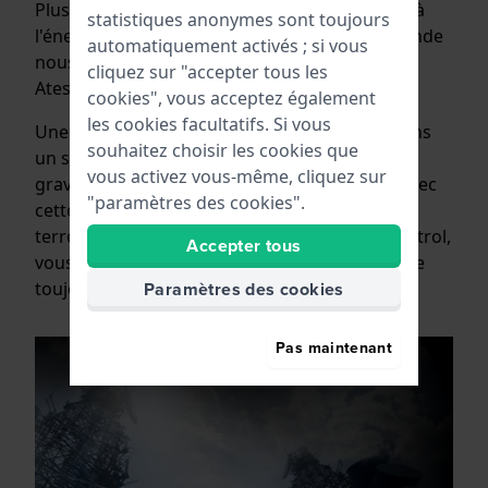
Plus de 50 ans de Super Titanium ™ combinés à
statistiques anonymes sont toujours
l'énergie solaire Eco-Drive et à la radiocommande
automatiquement activés ; si vous
nous amènent à la série spéciale de montres
cliquez sur "accepter tous les
Atessa.
cookies", vous acceptez également
les cookies facultatifs. Si vous
Une montre confortable, durable et légère dans
souhaitez choisir les cookies que
un style sportif classique, avec un beau cadran
vous activez vous-même, cliquez sur
gravé avec les méridiens du globe. Parce qu'avec
"paramètres des cookies".
cette montre, vous êtes à l'heure partout sur
terre. Grâce à la technologie Citizen Radio Control,
Accepter tous
vous pouvez être sûr que votre montre indique
Paramètres des cookies
toujours l'heure et la date correctes.
Pas maintenant